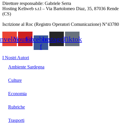
Direttore responsabile: Gabriele Serra
Hosting Keliweb s.r.l – Via Bartolomeo Diaz, 35, 87036 Rende
(CS)
Iscrizione al Roc (Registro Operatori Comunicazione) N°43780
nvelope
Youtube
Facebook-
Instagram
Tiktok
f
I Nostri Autori
Ambiente Sardegna
Culture
Economia
Rubriche
Trasporti