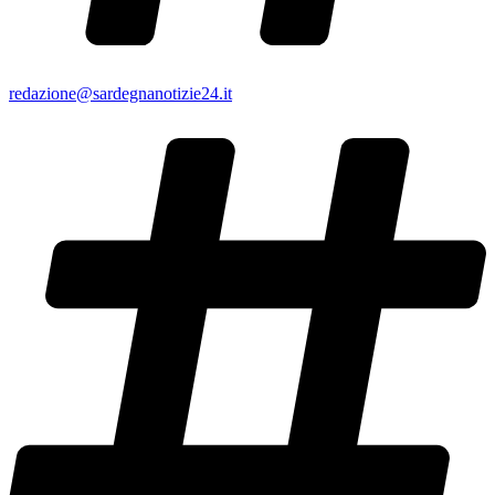
redazione@sardegnanotizie24.it