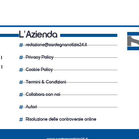
L'Azienda
redazione@sardegnanotizie24.it
Privacy Policy
Cookie Policy
Termini & Condizioni
Collabora con noi
Autori
Risoluzione delle controversie online
www.sardegnanotizie24.it