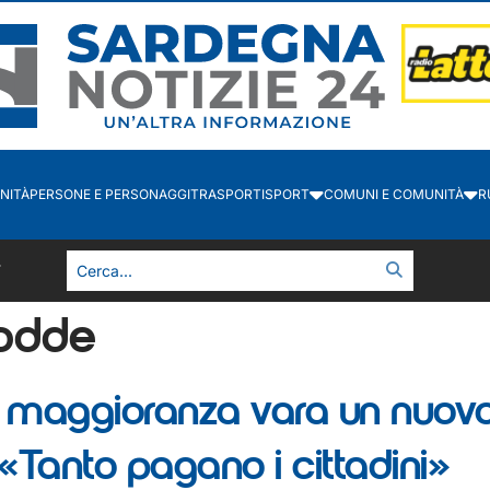
NITÀ
PERSONE E PERSONAGGI
TRASPORTI
SPORT
COMUNI E COMUNITÀ
R
4
odde
maggioranza vara un nuovo 
 «Tanto pagano i cittadini»