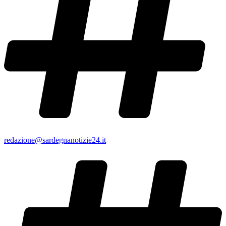
redazione@sardegnanotizie24.it