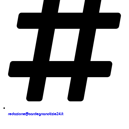
redazione@sardegnanotizie24.it