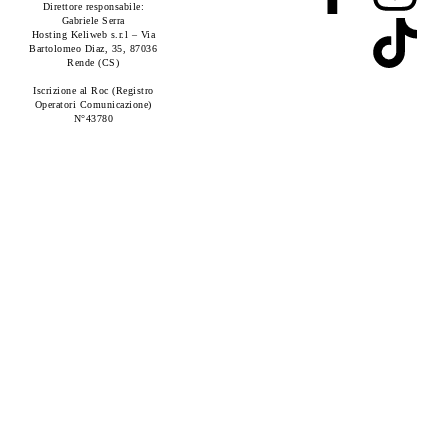
Direttore responsabile:
Gabriele Serra
Hosting Keliweb s.r.l – Via
Bartolomeo Diaz, 35, 87036
Rende (CS)
Iscrizione al Roc (Registro
Operatori Comunicazione)
N°43780