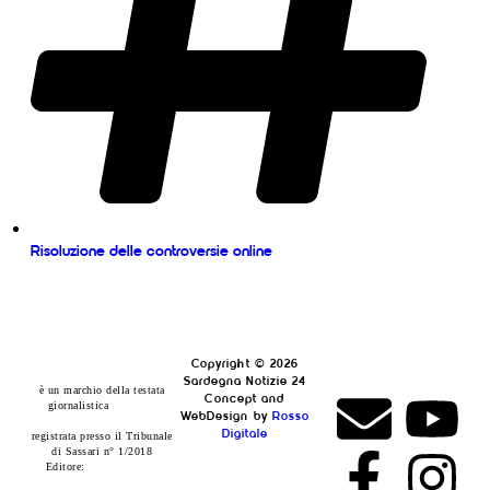
Risoluzione delle controversie online
Copyright © 2026
www.sardegnanotizie24.it
Sardegna Notizie 24
è un marchio della testata
Concept and
giornalistica
Sardegna
WebDesign by
Rosso
Eventi24
Digitale
registrata presso il Tribunale
di Sassari n° 1/2018
Editore:
RossoDigitale
S.r.L.s