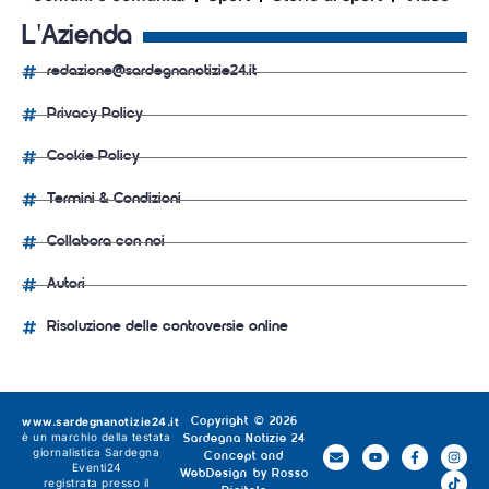
L'Azienda
redazione@sardegnanotizie24.it
Privacy Policy
Cookie Policy
Termini & Condizioni
Collabora con noi
Autori
Risoluzione delle controversie online
www.sardegnanotizie24.it
Copyright © 2026
è un marchio della testata
Sardegna Notizie 24
giornalistica
Sardegna
Concept and
Eventi24
WebDesign by
Rosso
registrata presso il