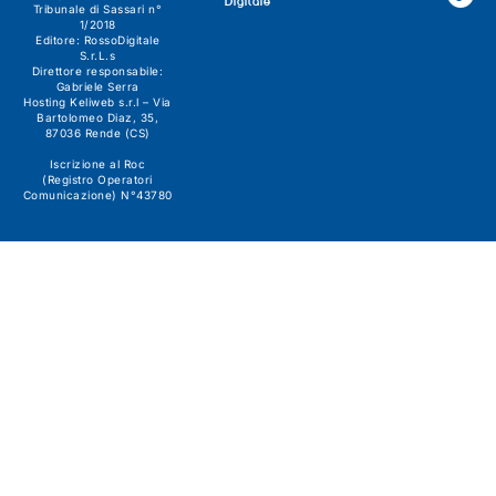
Digitale
Tribunale di Sassari n°
1/2018
Editore:
RossoDigitale
S.r.L.s
Direttore responsabile:
Gabriele Serra
Hosting Keliweb s.r.l – Via
Bartolomeo Diaz, 35,
87036 Rende (CS)
Iscrizione al Roc
(Registro Operatori
Comunicazione) N°43780