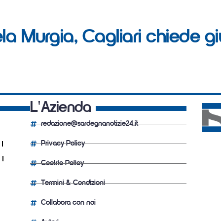
a Murgia, Cagliari chiede giu
L'Azienda
redazione@sardegnanotizie24.it
Privacy Policy
Cookie Policy
Termini & Condizioni
Collabora con noi