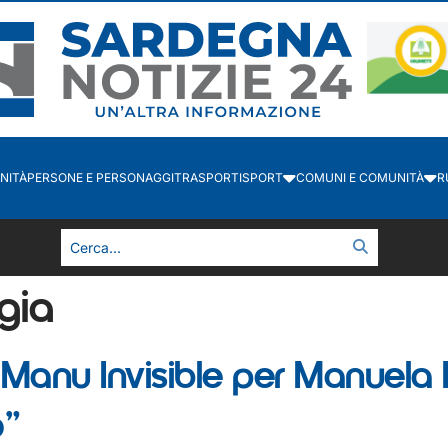
NITÀ
PERSONE E PERSONAGGI
TRASPORTI
SPORT
COMUNI E COMUNITÀ
R
gia
Manu Invisible per Manuela M
o”