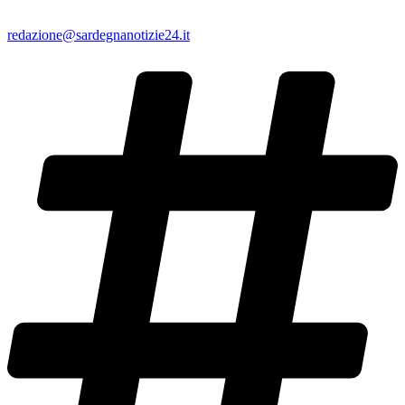
redazione@sardegnanotizie24.it