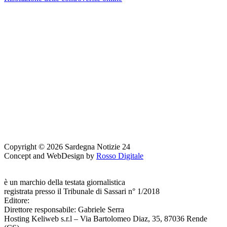
Copyright © 2026 Sardegna Notizie 24
Concept and WebDesign by
Rosso Digitale
www.sardegnanotizie24.it
è un marchio della testata giornalistica
Sardegna Eventi24
registrata presso il Tribunale di Sassari n° 1/2018
Editore:
RossoDigitale S.r.L.s
Direttore responsabile: Gabriele Serra
Hosting Keliweb s.r.l – Via Bartolomeo Diaz, 35, 87036 Rende