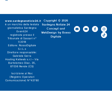
www.sardegnanotizie24.it
Copyright © 2026
è un marchio della testata
Sardegna Notizie 24
giornalistica
Sardegna
Concept and
Eventi24
WebDesign by
Rosso
registrata presso il
Digitale
Tribunale di Sassari n°
1/2018
Editore:
RossoDigitale
S.r.L.s
Direttore responsabile:
Gabriele Serra
Hosting Keliweb s.r.l – Via
Bartolomeo Diaz, 35,
87036 Rende (CS)
Iscrizione al Roc
(Registro Operatori
Comunicazione) N°43780