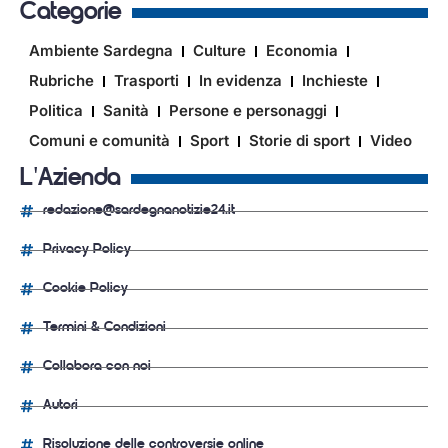
Categorie
Ambiente Sardegna
Culture
Economia
Rubriche
Trasporti
In evidenza
Inchieste
Politica
Sanità
Persone e personaggi
Comuni e comunità
Sport
Storie di sport
Video
L'Azienda
redazione@sardegnanotizie24.it
Privacy Policy
Cookie Policy
Termini & Condizioni
Collabora con noi
Autori
Risoluzione delle controversie online