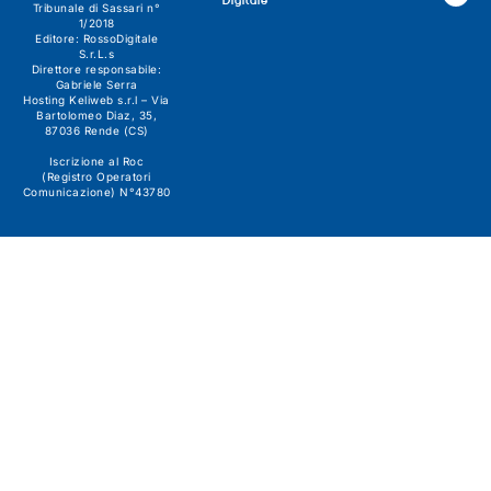
Digitale
Tribunale di Sassari n°
1/2018
Editore:
RossoDigitale
S.r.L.s
Direttore responsabile:
Gabriele Serra
Hosting Keliweb s.r.l – Via
Bartolomeo Diaz, 35,
87036 Rende (CS)
Iscrizione al Roc
(Registro Operatori
Comunicazione) N°43780