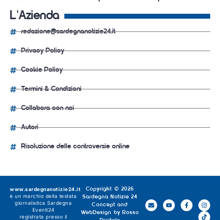
L'Azienda
redazione@sardegnanotizie24.it
Privacy Policy
Cookie Policy
Termini & Condizioni
Collabora con noi
Autori
Risoluzione delle controversie online
www.sardegnanotizie24.it
Copyright © 2026
è un marchio della testata
Sardegna Notizie 24
giornalistica
Sardegna
Concept and
Eventi24
WebDesign by
Rosso
registrata presso il