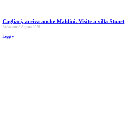
Cagliari, arriva anche Maldini. Visite a villa Stuart
Redazione
8 Agosto 2026
Leggi »