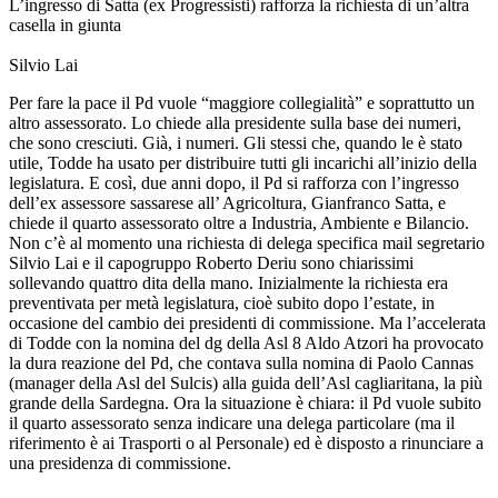
L’ingresso di Satta (ex Progressisti) rafforza la richiesta di un’altra
casella in giunta
Silvio Lai
Per fare la pace il Pd vuole “maggiore collegialità” e soprattutto un
altro assessorato. Lo chiede alla presidente sulla base dei numeri,
che sono cresciuti. Già, i numeri. Gli stessi che, quando le è stato
utile, Todde ha usato per distribuire tutti gli incarichi all’inizio della
legislatura. E così, due anni dopo, il Pd si rafforza con l’ingresso
dell’ex assessore sassarese all’ Agricoltura, Gianfranco Satta, e
chiede il quarto assessorato oltre a Industria, Ambiente e Bilancio.
Non c’è al momento una richiesta di delega specifica mail segretario
Silvio Lai e il capogruppo Roberto Deriu sono chiarissimi
sollevando quattro dita della mano. Inizialmente la richiesta era
preventivata per metà legislatura, cioè subito dopo l’estate, in
occasione del cambio dei presidenti di commissione. Ma l’accelerata
di Todde con la nomina del dg della Asl 8 Aldo Atzori ha provocato
la dura reazione del Pd, che contava sulla nomina di Paolo Cannas
(manager della Asl del Sulcis) alla guida dell’Asl cagliaritana, la più
grande della Sardegna. Ora la situazione è chiara: il Pd vuole subito
il quarto assessorato senza indicare una delega particolare (ma il
riferimento è ai Trasporti o al Personale) ed è disposto a rinunciare a
una presidenza di commissione.