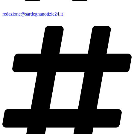
redazione@sardegnanotizie24.it