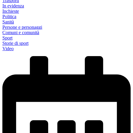
Trasporti
In evidenza
Inchieste
Politica
Sanità
Persone e personaggi
Comuni e comunità
Sport
Storie di sport
Video