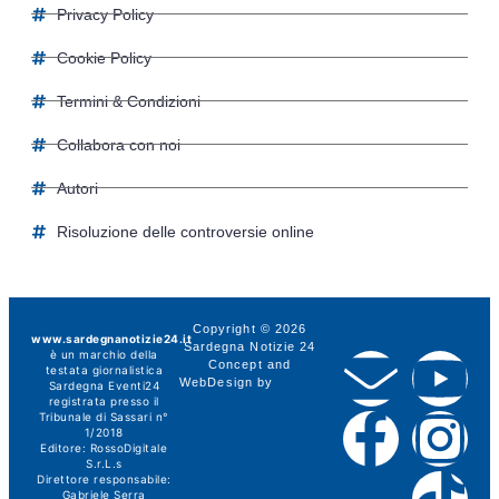
Privacy Policy
Cookie Policy
Termini & Condizioni
Collabora con noi
Autori
Risoluzione delle controversie online
Copyright © 2026
www.sardegnanotizie24.it
Sardegna Notizie 24
è un marchio della
Concept and
testata giornalistica
WebDesign by
Rosso
Sardegna Eventi24
Digitale
registrata presso il
Tribunale di Sassari n°
1/2018
Editore:
RossoDigitale
S.r.L.s
Direttore responsabile:
Gabriele Serra