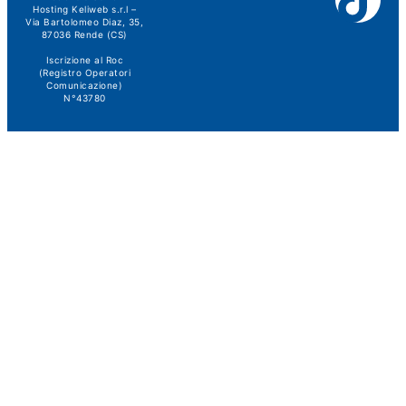
Hosting Keliweb s.r.l –
Via Bartolomeo Diaz, 35,
87036 Rende (CS)
Iscrizione al Roc
(Registro Operatori
Comunicazione)
N°43780