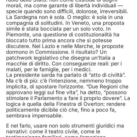
morali, ma come garante di libertà individuali —
specie quando sono difficili, dolorose, irreversibili.
La Sardegna non è sola. O meglio: è sola in una
compagnia di solitudini. In Veneto, una proposta
simile è stata bocciata per un solo voto. In
Piemonte, una questione di costituzionalità ha
bloccato tutto prima ancora che si potesse
discutere. Nel Lazio e nelle Marche, le proposte
dormono in Commissione. Il risultato? Un
patchwork legislativo che disegna un’Italia a
macchie di diritto. Con conseguenze reali: per i
malati, per le famiglie, per i medici.
La presidente sarda ha parlato di “atto di civiltà”.
Ma c’è di più: c’è l’intenzione, nemmeno troppo
implicita, di spostare l’orizzonte. “Due Regioni che
approvano leggi sul fine vita”, ha detto, “possono
stimolare il Parlamento a fare il proprio dovere”. La
logica è quella della Finestra di Overton: rendere
politicamente dicibile ciò che, fino a poco fa,
sembrava impensabile.
E nel farlo, usare non solo strumenti giuridici ma
narrativi: come il teatro civile, come le