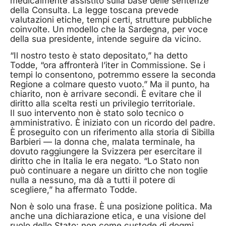
medicalmente assistito sulla base delle sentenze
della Consulta. La legge toscana prevede
valutazioni etiche, tempi certi, strutture pubbliche
coinvolte. Un modello che la Sardegna, per voce
della sua presidente, intende seguire da vicino.
“Il nostro testo è stato depositato,” ha detto
Todde, “ora affronterà l’iter in Commissione. Se i
tempi lo consentono, potremmo essere la seconda
Regione a colmare questo vuoto.” Ma il punto, ha
chiarito, non è arrivare secondi. È evitare che il
diritto alla scelta resti un privilegio territoriale.
Il suo intervento non è stato solo tecnico o
amministrativo. È iniziato con un ricordo del padre.
È proseguito con un riferimento alla storia di Sibilla
Barbieri — la donna che, malata terminale, ha
dovuto raggiungere la Svizzera per esercitare il
diritto che in Italia le era negato. “Lo Stato non
può continuare a negare un diritto che non toglie
nulla a nessuno, ma dà a tutti il potere di
scegliere,” ha affermato Todde.
Non è solo una frase. È una posizione politica. Ma
anche una dichiarazione etica, e una visione del
ruolo dello Stato: non come custode di dogmi