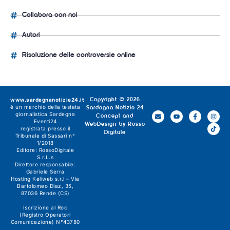
Collabora con noi
Autori
Risoluzione delle controversie online
www.sardegnanotizie24.it
Copyright © 2026
è un marchio della testata
Sardegna Notizie 24
giornalistica
Sardegna
Concept and
Eventi24
WebDesign by
Rosso
registrata presso il
Digitale
Tribunale di Sassari n°
1/2018
Editore:
RossoDigitale
S.r.L.s
Direttore responsabile:
Gabriele Serra
Hosting Keliweb s.r.l – Via
Bartolomeo Diaz, 35,
87036 Rende (CS)
Iscrizione al Roc
(Registro Operatori
Comunicazione) N°43780