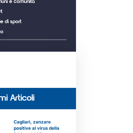
uni e comunità
t
ie di sport
eo
mi Articoli
Cagliari, zanzare
positive al virus della