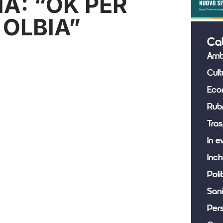
A: “OK PER
 OLBIA”
Ca
Amb
Cult
Eco
Rub
Tras
In e
Inch
Poli
Sani
Per