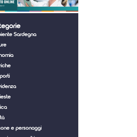
tegorie
iente Sardegna
ure
nomia
riche
porti
videnza
ieste
tica
tà
sone e personaggi