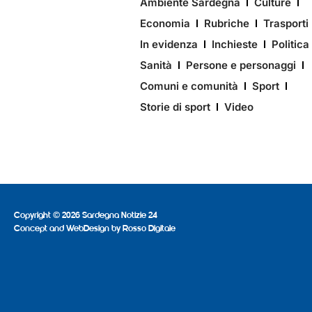
Ambiente Sardegna
Culture
Economia
Rubriche
Trasporti
In evidenza
Inchieste
Politica
Sanità
Persone e personaggi
Comuni e comunità
Sport
Storie di sport
Video
Copyright © 2026 Sardegna Notizie 24
Concept and WebDesign by
Rosso Digitale