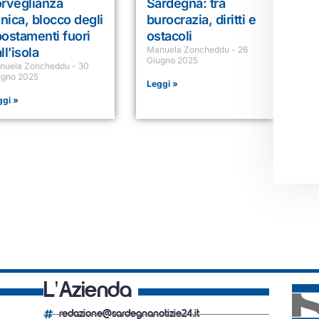
rveglianza
Sardegna: tra
inica, blocco degli
burocrazia, diritti e
ostamenti fuori
ostacoli
Manuela Zoncheddu
26
ll’isola
Giugno 2025
nuela Zoncheddu
30
ugno 2025
Leggi »
ggi »
L'Azienda
redazione@sardegnanotizie24.it