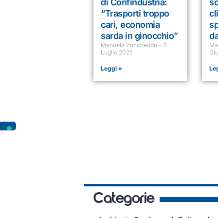
di Confindustria:
so
“Trasporti troppo
cl
cari, economia
sp
sarda in ginocchio”
da
Manuela Zoncheddu
2
Ma
Luglio 2025
Gi
Leggi »
Le
Categorie