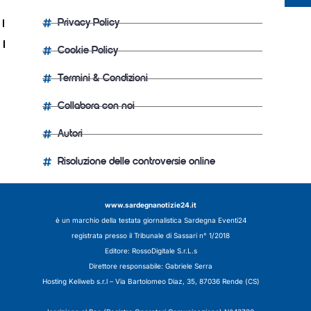
Privacy Policy
Cookie Policy
Termini & Condizioni
Collabora con noi
Autori
Risoluzione delle controversie online
www.sardegnanotizie24.it
è un marchio della testata giornalistica
Sardegna Eventi24
registrata presso il Tribunale di Sassari n° 1/2018
Editore:
RossoDigitale S.r.L.s
Direttore responsabile: Gabriele Serra
Hosting Keliweb s.r.l – Via Bartolomeo Diaz, 35, 87036 Rende (CS)