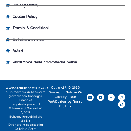
Privacy Policy
Cookie Policy
Termini & Condizioni
Collabora con noi
Autori
Risoluzione delle controversie online
www.sardegnanotizie24.it
Copyright © 2026
è un marchio della testata
Sardegna Notizie 24
giornalistica
Sardegna
Concept and
Eventi24
WebDesign by
Rosso
registrata presso il
Digitale
Tribunale di Sassari n°
1/2018
Editore:
RossoDigitale
S.r.L.s
Direttore responsabile:
Gabriele Serra