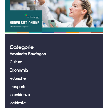
Categorie
Ambiente Sardegna
Culture
Economia
Rubriche
Trasporti
In evidenza
Inchieste