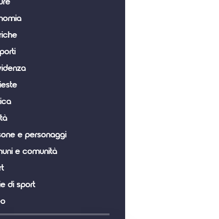
ure
nomia
riche
porti
videnza
ieste
tica
tà
sone e personaggi
uni e comunità
t
ie di sport
eo