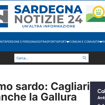
NITÀ
PERSONE E PERSONAGGI
TRASPORTI
SPORT
COMUNI E COMUNITÀ
R
smo sardo: Cagliari
Ca
anche la Gallura
Amb