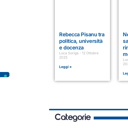
Rebecca Pisanu tra
N
politica, università
sa
e docenza
ri
Luca Soriga
12 Ottobre
m
2025
Lu
20
Leggi »
Le
Categorie