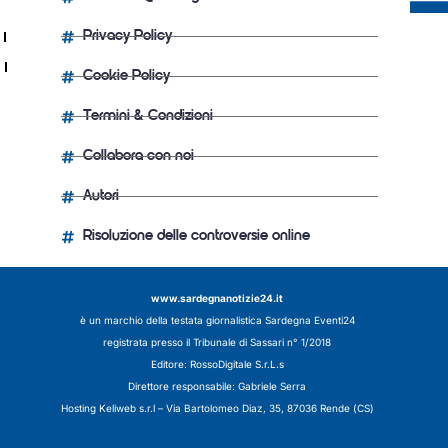
Privacy Policy
Cookie Policy
Termini & Condizioni
Collabora con noi
Autori
Risoluzione delle controversie online
www.sardegnanotizie24.it
è un marchio della testata giornalistica
Sardegna Eventi24
registrata presso il Tribunale di Sassari n° 1/2018
Editore:
RossoDigitale S.r.L.s
Direttore responsabile: Gabriele Serra
Hosting Keliweb s.r.l – Via Bartolomeo Diaz, 35, 87036 Rende (CS)