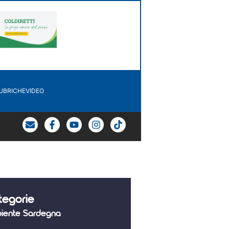
UBRICHE
VIDEO
tegorie
iente Sardegna