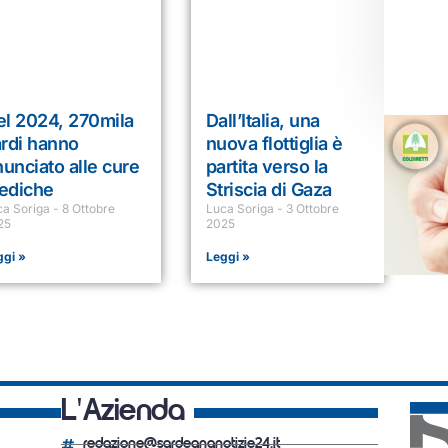
el 2024, 270mila
Dall’Italia, una
rdi hanno
nuova flottiglia è
nunciato alle cure
partita verso la
ediche
Striscia di Gaza
ca Soriga
8 Ottobre
Luca Soriga
3 Ottobre
25
2025
ggi »
Leggi »
L'Azienda
redazione@sardegnanotizie24.it