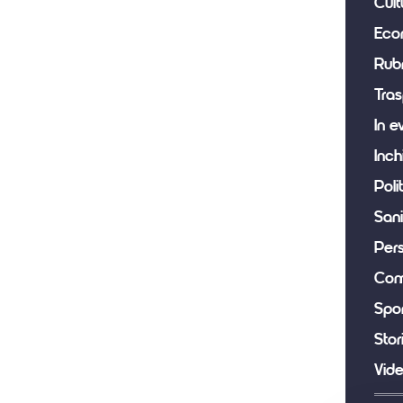
Cult
Eco
Rub
Tras
In e
Inch
Poli
Sani
Per
Com
Spor
Stor
Vid