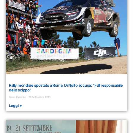
Rally mondiale spostato a Roma, Di Nolfo accusa: “FdI responsabile
dello scippo”
Giulia Palomba
20 Settembre 2025
Leggi »