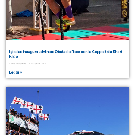
Iglesias inaugura la Miners Obstacle Race con la Coppa Italia Short
Race
Giulia Palomba
4 Ottobre 2025
Leggi »