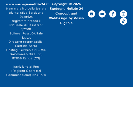
www.sardegnanotizie24.it
Copyright © 2026
è un marchio della testata
Sardegna Notizie 24
giornalistica
Sardegna
Concept and
Eventi24
WebDesign by
Rosso
registrata presso il
Digitale
Tribunale di Sassari n°
1/2018
Editore:
RossoDigitale
S.r.L.s
Direttore responsabile:
Gabriele Serra
Hosting Keliweb s.r.l – Via
Bartolomeo Diaz, 35,
87036 Rende (CS)
Iscrizione al Roc
(Registro Operatori
Comunicazione) N°43780