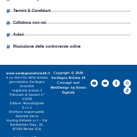
Termini & Condizioni
Collabora con noi
Autori
Risoluzione delle controversie online
www.sardegnanotizie24.it
Copyright © 2026
è un marchio della testata
Sardegna Notizie 24
giornalistica
Sardegna
Concept and
Eventi24
WebDesign by
Rosso
registrata presso il
Digitale
Tribunale di Sassari n°
1/2018
Editore:
RossoDigitale
S.r.L.s
Direttore responsabile:
Gabriele Serra
Hosting Keliweb s.r.l – Via
Bartolomeo Diaz, 35,
87036 Rende (CS)