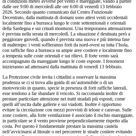
di condizioni meteo avverse per vento e mareggiate, valido a partire
dalle ore 9:00 di mercoledì alle ore 6:00 di venerdì 13 febbraio
2026. Secondo quanto comunicato dal Centro Funzionale
Decentrato, dalla mattinata di domani sono attesi venti occidentali
localmente fino a burrasca lungo le coste settentrionali e orientali
della Sardegna e sui crinali montuosi. Una temporanea attenuazione
è prevista nella serata di mercoledì. La situazione è destinata però a
peggiorare giovedì, quando è prevista una nuova e più intensa fase
di maltempo: i venti soffieranno forti da nord-ovest su tutta l’Isola,
con raffiche fino a burrasca su ampie aree costiere e localmente fino
a tempesta sulle coste orientali e sui rilievi. Il forte vento sarà
accompagnato da mareggiate lungo le coste esposte. I fenomeni
inizieranno ad attenuarsi dalla mattinata di venerdì 13 febbraio.
La Protezione civile invita i cittadini a osservare la massima
prudenza se ci si trova alla guida di un’automobile o di un
motoveicolo in quanto, specie in presenza di forti raffiche laterali,
esse tendono a far sbandare il veicolo. Si raccomanda inoltre di
prestare particolare attenzione nei tratti stradali più esposti, come
quelli all’uscita dalle gallerie e sui viadotti. Inoltre è opportuno
evitare la circolazione con mezzi provvisti di telone e caravan. Sulle
zone costiere, alla forte ventilazione è associato il rischio mareggiate,
in particolare se il vento proviene perpendicolarmente rispetto alla
costa. Per questo è fondamentale prestare la massima cautela
nell’avvicinarsi al litorale o nel percorrere le strade costiere evitando