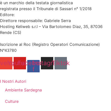
è un marchio della testata giornalistica
Sardegna Eventi24
registrata presso il Tribunale di Sassari n° 1/2018
Editore:
RossoDigitale S.r.L.s
Direttore responsabile: Gabriele Serra
Hosting Keliweb s.r.l – Via Bartolomeo Diaz, 35, 87036
Rende (CS)
Iscrizione al Roc (Registro Operatori Comunicazione)
N°43780
velope
Youtube
Facebook-
Instagram
Tiktok
f
I Nostri Autori
Ambiente Sardegna
Culture