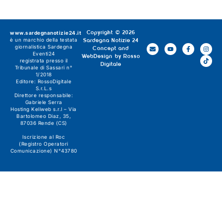
www.sardegnanotizie24.it
Copyright © 2026
è un marchio della testata
Sardegna Notizie 24
giornalistica
Sardegna
Concept and
Eventi24
WebDesign by
Rosso
registrata presso il
Digitale
Tribunale di Sassari n°
1/2018
Editore:
RossoDigitale
S.r.L.s
Direttore responsabile:
Gabriele Serra
Hosting Keliweb s.r.l – Via
Bartolomeo Diaz, 35,
87036 Rende (CS)
Iscrizione al Roc
(Registro Operatori
Comunicazione) N°43780