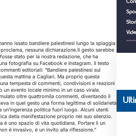
Com
Spor
Stor
Vid
 hanno issato bandiere palestinesi lungo la spiaggia
 proclama, nessuna dichiarazione.Il gesto sarebbe
fosse stato per la nostra redazione, che ha
una fotografia su Facebook e Instagram. Il testo
 commenti editoriali: “Bandiere palestinesi sul
uesta mattina a Cagliari. Ma proprio questa
 una tempesta di commenti, condivisioni e reazioni
o un evento locale minimo in un caso virale.
umulato oltre quattromila commenti, diventando il
Ulti
geva in quel gesto una forma legittima di solidarietà
 un’ingerenza politica fuori luogo. Alcuni utenti
ica della manifestazione proprio nel suo silenzio.
ia è uno spazio di vita quotidiana. Portare lì un
 è invasivo, è un invito alla riflessione.”