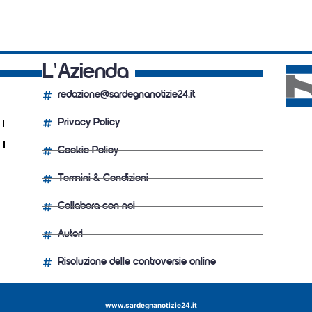
L'Azienda
redazione@sardegnanotizie24.it
Privacy Policy
Cookie Policy
Termini & Condizioni
Collabora con noi
Autori
Risoluzione delle controversie online
www.sardegnanotizie24.it