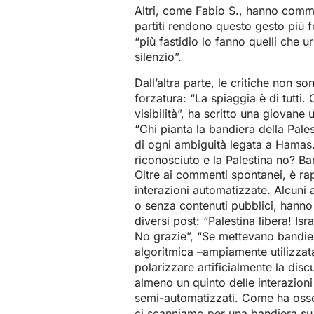
Altri, come Fabio S., hanno comme
partiti rendono questo gesto più f
“più fastidio lo fanno quelli che u
silenzio”.
Dall’altra parte, le critiche non s
forzatura: “La spiaggia è di tutti
visibilità”, ha scritto una giovane
“Chi pianta la bandiera della Pale
di ogni ambiguità legata a Hamas.
riconosciuto e la Palestina no? Ba
Oltre ai commenti spontanei, è ra
interazioni automatizzate. Alcuni
o senza contenuti pubblici, hanno 
diversi post: “Palestina libera! Is
No grazie”, “Se mettevano bandiere
algoritmica –ampiamente utilizzata
polarizzare artificialmente la dis
almeno un quinto delle interazioni
semi-automatizzati. Come ha osserv
ci scanniamo per una bandiera su 