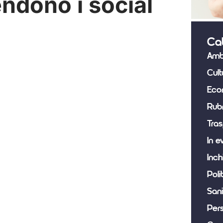
ndono i social
Ca
Amb
Cult
Eco
Rub
Tras
In e
Inch
Poli
Sani
Per