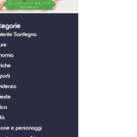
tegorie
iente Sardegna
ure
nomia
riche
porti
videnza
ieste
tica
tà
sone e personaggi