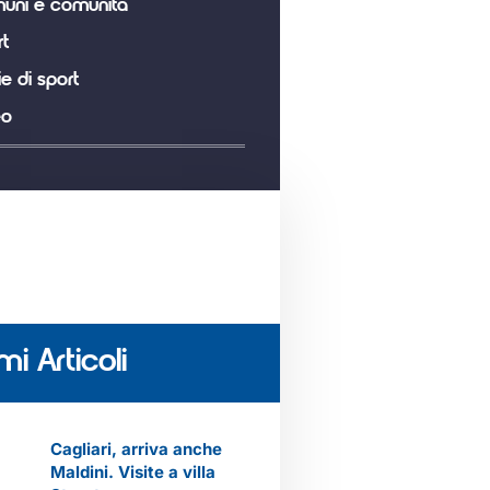
uni e comunità
t
ie di sport
eo
mi Articoli
Cagliari, arriva anche
Maldini. Visite a villa