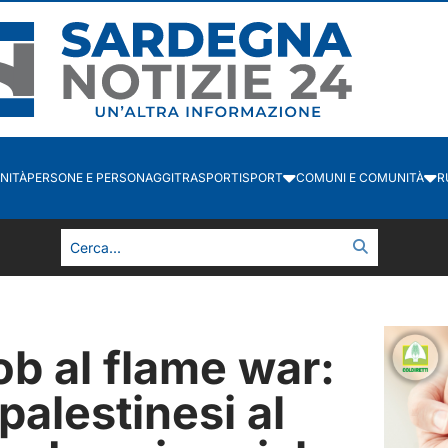
NITÀ
PERSONE E PERSONAGGI
TRASPORTI
SPORT
COMUNI E COMUNITÀ
R
ob al flame war:
palestinesi al