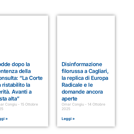
odde dopo la
Disinformazione
ntenza della
filorussa a Cagliari,
nsulta: “La Corte
la replica di Europa
 ristabilito la
Radicale e le
rità. Avanti a
domande ancora
sta alta”
aperte
ar Congiu
15 Ottobre
Omar Congiu
14 Ottobre
25
2025
ggi »
Leggi »