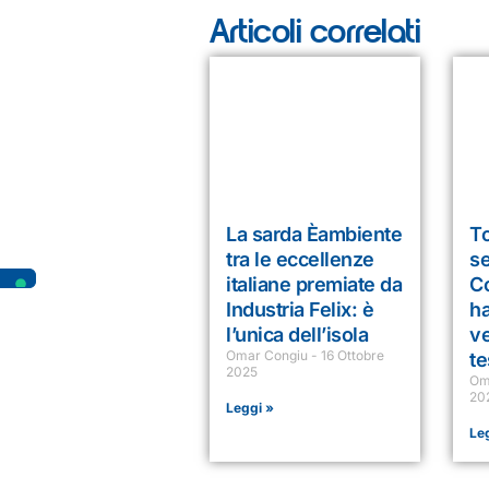
Articoli correlati
La sarda Èambiente
T
tra le eccellenze
se
italiane premiate da
Co
Industria Felix: è
ha
l’unica dell’isola
ve
Omar Congiu
16 Ottobre
te
2025
Om
20
Leggi »
Le