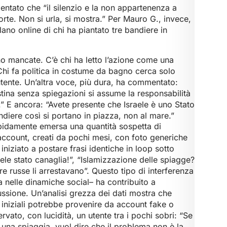
ntato che “il silenzio e la non appartenenza a
orte. Non si urla, si mostra.” Per Mauro G., invece,
rlano online di chi ha piantato tre bandiere in
ono mancate. C’è chi ha letto l’azione come una
. Chi fa politica in costume da bagno cerca solo
 utente. Un’altra voce, più dura, ha commentato:
stina senza spiegazioni si assume la responsabilità
” E ancora: “Avete presente che Israele è uno Stato
ndiere così si portano in piazza, non al mare.”
pidamente emersa una quantità sospetta di
 account, creati da pochi mesi, con foto generiche
iniziato a postare frasi identiche in loop sotto
raele stato canaglia!”, “Islamizzazione delle spiagge?
 russe li arrestavano”. Questo tipo di interferenza
 nelle dinamiche social– ha contribuito a
cussione. Un’analisi grezza dei dati mostra che
 iniziali potrebbe provenire da account fake o
ato, con lucidità, un utente tra i pochi sobri: “Se
una spiaggia, vuol dire che il problema non è la