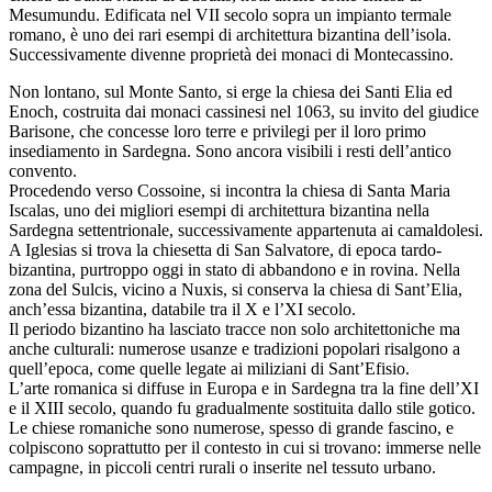
Mesumundu. Edificata nel VII secolo sopra un impianto termale
romano, è uno dei rari esempi di architettura bizantina dell’isola.
Successivamente divenne proprietà dei monaci di Montecassino.
Non lontano, sul Monte Santo, si erge la chiesa dei Santi Elia ed
Enoch, costruita dai monaci cassinesi nel 1063, su invito del giudice
Barisone, che concesse loro terre e privilegi per il loro primo
insediamento in Sardegna. Sono ancora visibili i resti dell’antico
convento.
Procedendo verso Cossoine, si incontra la chiesa di Santa Maria
Iscalas, uno dei migliori esempi di architettura bizantina nella
Sardegna settentrionale, successivamente appartenuta ai camaldolesi.
A Iglesias si trova la chiesetta di San Salvatore, di epoca tardo-
bizantina, purtroppo oggi in stato di abbandono e in rovina. Nella
zona del Sulcis, vicino a Nuxis, si conserva la chiesa di Sant’Elia,
anch’essa bizantina, databile tra il X e l’XI secolo.
Il periodo bizantino ha lasciato tracce non solo architettoniche ma
anche culturali: numerose usanze e tradizioni popolari risalgono a
quell’epoca, come quelle legate ai miliziani di Sant’Efisio.
L’arte romanica si diffuse in Europa e in Sardegna tra la fine dell’XI
e il XIII secolo, quando fu gradualmente sostituita dallo stile gotico.
Le chiese romaniche sono numerose, spesso di grande fascino, e
colpiscono soprattutto per il contesto in cui si trovano: immerse nelle
campagne, in piccoli centri rurali o inserite nel tessuto urbano.