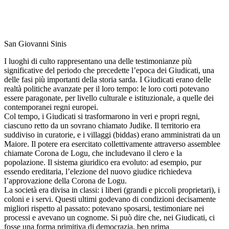
San Giovanni Sinis
I luoghi di culto rappresentano una delle testimonianze più
significative del periodo che precedette l’epoca dei Giudicati, una
delle fasi più importanti della storia sarda. I Giudicati erano delle
realtà politiche avanzate per il loro tempo: le loro corti potevano
essere paragonate, per livello culturale e istituzionale, a quelle dei
contemporanei regni europei.
Col tempo, i Giudicati si trasformarono in veri e propri regni,
ciascuno retto da un sovrano chiamato Judike. Il territorio era
suddiviso in curatorie, e i villaggi (biddas) erano amministrati da un
Maiore. Il potere era esercitato collettivamente attraverso assemblee
chiamate Corona de Logu, che includevano il clero e la
popolazione. Il sistema giuridico era evoluto: ad esempio, pur
essendo ereditaria, l’elezione del nuovo giudice richiedeva
l’approvazione della Corona de Logu.
La società era divisa in classi: i liberi (grandi e piccoli proprietari), i
coloni e i servi. Questi ultimi godevano di condizioni decisamente
migliori rispetto al passato: potevano sposarsi, testimoniare nei
processi e avevano un cognome. Si può dire che, nei Giudicati, ci
fosse una forma primitiva di democrazia, ben prima