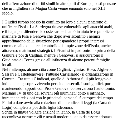
dell’affermazione di diritti simili in altre parti d’Europa, basti pensare
che in Inghilterra la Magna Carta venne emanata solo nel XIII
secolo.
I Giudici furono spesso in conflitto tra loro e alcuni tentarono di
unificare l’isola. La Sardegna rimase vulnerabile agli attacchi arabi,
e il Papa per difendere le coste sarde chiamò in aiuto le repubbliche
marinare di Pisa e Genova che dopo aver sconfitto i nemici
approfittarono della situazione per espandere i propri interessi
commerciali e ottenere il controllo di ampie zone dell’isola, anche
attraverso matrimoni strategici. I Pisani si impadronirono prima della
Gallura e poi di Cagliari, mentre i Genovesi si assicurarono il
Giudicato di Torres grazie all’influenza di alcune potenti famiglie
locali.
Nel frattempo, alcune città come Cagliari, Iglesias, Bosa, Alghero,
Sassari e Castelgenovese (l’attuale Castelsardo) si organizzarono in
Comuni. Tra tutti i Giudicati, quello di Arborea fu il più longevo e
indipendente, sopravvivendo per cinque secoli. I suoi giudici, pur
mantenendo rapporti con Pisa e Genova, conservarono l’autonomia.
Mariano IV fu uno dei sovrani più illuminati: colto e raffinato,
intrattenne relazioni con le principali personalità europee del tempo.
Fu lui a dare avvio alla redazione di un codice di leggi (la Carta de
Logu) completata poi dalla figlia Eleonora.
Scritta in lingua volgare anziché in latino, la Carta de Logu
raccoglieva norme civili e penali moderne, tanto da essere adottata