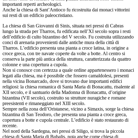
importanti reperti archeologici.
Anche la chiesa di Sant’Antioco fu ricostruita dai monaci vittorini
sui resti di un edificio paleocristiano.
La chiesa di San Giovanni di Sinis, situata nei pressi di Cabras
lungo la strada per Tharros, fu edificata nell’XI secolo sopra i resti
dell’edificio di culto bizantino del V secolo. Fu costruita utilizzando
conci di arenaria provenienti dalle antiche mura della città di
Tharros. L’edificio presenta una pianta a croce latina, in origine a
croce greca, con tre navate coperte da volte a botte. Al centro si
conserva la parte più antica della struttura, caratterizzata da quattro
colonne e una copertura a cupola.
Non si conosce con certezza a quale ordine appartenessero i monaci
legati alla chiesa, ma è possibile che fossero camaldolesi, presenti
nella vicina Bonarcado, dove si trovano due importanti edifici
religiosi: la chiesa romanica di Santa Maria di Bonacattu, risalente al
XII secolo, e il santuario della Madonna di Bonacattu, d’origine
bizantina (VII secolo), costruito su strutture nuragiche e romane
preesistenti e rimaneggiato nel XIII secolo.
Sempre nella zona dell’Oristanese, vicino a Simaxis, sorge la chiesa
bizantina di San Teodoro, che presenta una pianta a croce greca,
copertura a botte e cupola centrale. L’edificio è stato restaurato di
recente.
Nel nord della Sardegna, nei pressi di Siligo, si trova la piccola
chiesa di Santa Maria di Bubalis, nota anche come chiesa di