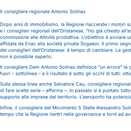
Il consigliere regionale Antonio Solinas
Dopo anni di immobilismo, la Regione riaccende i motori sul
e i consiglieri regionali dell’Oristanese. “Ho già chiesto al
commissione alle Attività produttive. L’obiettivo è avviare 
affidata da Enac alla società privata Sogaeor. Il primo seg
dei consiglieri dell’Oristanese: è tempo di cambiare. La ges
non è possibile saperlo.
Il consigliere Dem Antonio Solinas definisce “un errore” la
fuori – sottolinea – e il risultato è sotto gli occhi di tutti: 
Sulla stessa linea anche Salvatore Cau, consigliere regiona
di fare scelte serie – afferma –. In passato si è puntato tut
supporto alle imprese del territorio. L’aeroporto ha potenzi
Infine, il consigliere del Movimento 5 Stelle Alessandro Sol
tempo che la Regione rientri nella governance e torni ad ave