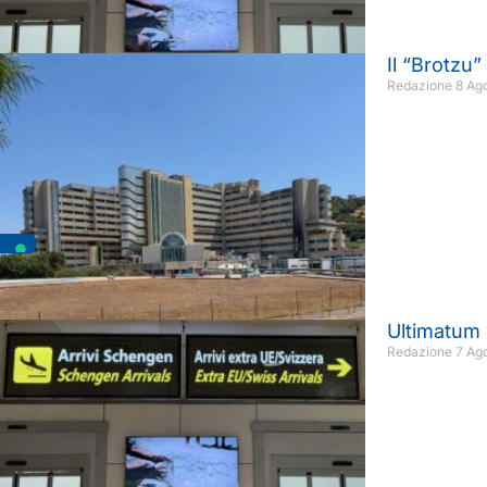
Il “Brotzu”
Redazione
8 Ag
Ultimatum d
Redazione
7 Ag