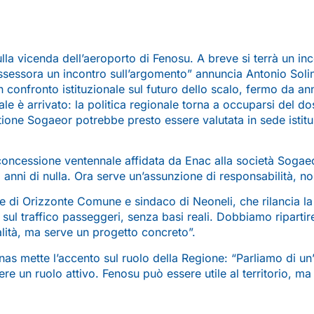
la vicenda dell’aeroporto di Fenosu. A breve si terrà un inc
l’assessora un incontro sull’argomento” annuncia Antonio Soli
un confronto istituzionale sul futuro dello scalo, fermo da 
nale è arrivato: la politica regionale torna a occuparsi del
tione Sogaeor potrebbe presto essere valutata in sede istituz
 concessione ventennale affidata da Enac alla società Sogae
otto anni di nulla. Ora serve un’assunzione di responsabilità, n
le di Orizzonte Comune e sindaco di Neoneli, che rilancia la
to sul traffico passeggeri, senza basi reali. Dobbiamo riparti
alità, ma serve un progetto concreto”.
inas mette l’accento sul ruolo della Regione: “Parliamo di un
re un ruolo attivo. Fenosu può essere utile al territorio, m