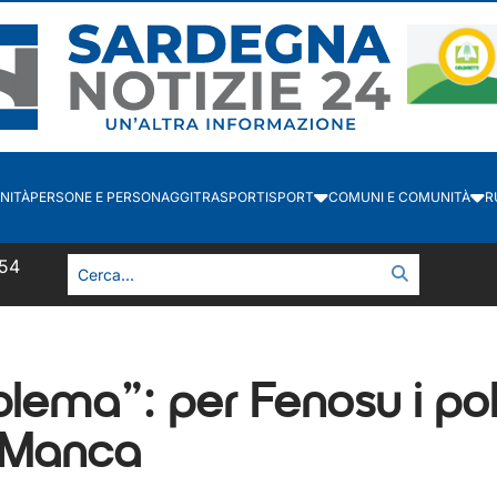
NITÀ
PERSONE E PERSONAGGI
TRASPORTI
SPORT
COMUNI E COMUNITÀ
R
:55
ema”: per Fenosu i polit
 Manca