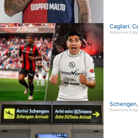
Cagliari: C
Redazione
8 Ag
Schengen, 
Redazione
8 Ag