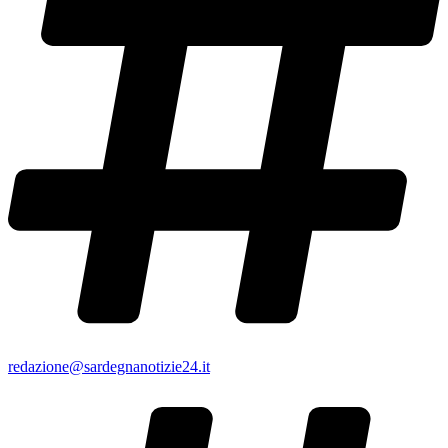
redazione@sardegnanotizie24.it