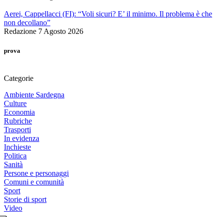
Aerei, Cappellacci (FI): “Voli sicuri? E’ il minimo. Il problema è che
non decollano”
Redazione
7 Agosto 2026
prova
Categorie
Ambiente Sardegna
Culture
Economia
Rubriche
Trasporti
In evidenza
Inchieste
Politica
Sanità
Persone e personaggi
Comuni e comunità
Sport
Storie di sport
Video