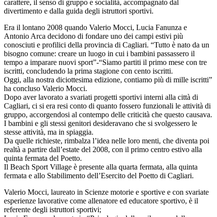
carattere, il senso di gruppo e socialità, accompagnato dal
divertimento e dalla guida degli istruttori sportivi.
Era il lontano 2008 quando Valerio Mocci, Lucia Fanunza e
Antonio Arca decidono di fondare uno dei campi estivi più
conosciuti e profilici della provincia di Cagliari. “Tutto è nato da un
bisogno comune: creare un luogo in cui i bambini passassero il
tempo a imparare nuovi sport”-“Siamo partiti il primo mese con tre
iscritti, concludendo la prima stagione con cento iscritti.
Oggi, alla nostra diciottesima edizione, contiamo più di mille iscritti”
ha concluso Valerio Mocci.
Dopo aver lavorato a svariati progetti sportivi interni alla città di
Cagliari, ci si era resi conto di quanto fossero funzionali le attività di
gruppo, accorgendosi al contempo delle criticità che questo causava.
I bambini e gli stessi genitori desideravano che si svolgessero le
stesse attività, ma in spiaggia.
Da quelle richieste, rimbalza l’idea nelle loro menti, che diventa poi
realtà a partire dall’estate del 2008, con il primo centro estivo alla
quinta fermata del Poetto.
Il Beach Sport Village è presente alla quarta fermata, alla quinta
fermata e allo Stabilimento dell’Esercito del Poetto di Cagliari.
Valerio Mocci, laureato in Scienze motorie e sportive e con svariate
esperienze lavorative come allenatore ed educatore sportivo, è il
referente degli istruttori sportivi;