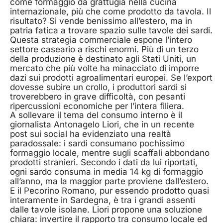
come formaggio da grattugia nella cucina
internazionale, più che come prodotto da tavola. Il
risultato? Si vende benissimo all’estero, ma in
patria fatica a trovare spazio sulle tavole dei sardi.
Questa strategia commerciale espone l’intero
settore caseario a rischi enormi. Più di un terzo
della produzione è destinato agli Stati Uniti, un
mercato che più volte ha minacciato di imporre
dazi sui prodotti agroalimentari europei. Se l’export
dovesse subire un crollo, i produttori sardi si
troverebbero in grave difficoltà, con pesanti
ripercussioni economiche per l’intera filiera.
A sollevare il tema del consumo interno è il
giornalista Antonagelo Liori, che in un recente
post sui social ha evidenziato una realtà
paradossale: i sardi consumano pochissimo
formaggio locale, mentre sugli scaffali abbondano
prodotti stranieri. Secondo i dati da lui riportati,
ogni sardo consuma in media 14 kg di formaggio
all’anno, ma la maggior parte proviene dall’estero.
E il Pecorino Romano, pur essendo prodotto quasi
interamente in Sardegna, è tra i grandi assenti
dalle tavole isolane. Liori propone una soluzione
chiara: invertire il rapporto tra consumo locale ed