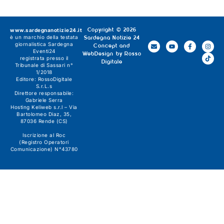
www.sardegnanotizie24.it
Copyright © 2026
è un marchio della testata
Sardegna Notizie 24
giornalistica
Sardegna
Concept and
Eventi24
WebDesign by
Rosso
registrata presso il
Digitale
Tribunale di Sassari n°
1/2018
Editore:
RossoDigitale
S.r.L.s
Direttore responsabile:
Gabriele Serra
Hosting Keliweb s.r.l – Via
Bartolomeo Diaz, 35,
87036 Rende (CS)
Iscrizione al Roc
(Registro Operatori
Comunicazione) N°43780