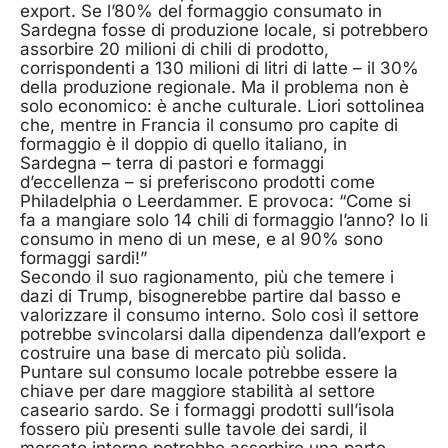
export. Se l’80% del formaggio consumato in
Sardegna fosse di produzione locale, si potrebbero
assorbire 20 milioni di chili di prodotto,
corrispondenti a 130 milioni di litri di latte – il 30%
della produzione regionale. Ma il problema non è
solo economico: è anche culturale. Liori sottolinea
che, mentre in Francia il consumo pro capite di
formaggio è il doppio di quello italiano, in
Sardegna – terra di pastori e formaggi
d’eccellenza – si preferiscono prodotti come
Philadelphia o Leerdammer. E provoca: “Come si
fa a mangiare solo 14 chili di formaggio l’anno? Io li
consumo in meno di un mese, e al 90% sono
formaggi sardi!”
Secondo il suo ragionamento, più che temere i
dazi di Trump, bisognerebbe partire dal basso e
valorizzare il consumo interno. Solo così il settore
potrebbe svincolarsi dalla dipendenza dall’export e
costruire una base di mercato più solida.
Puntare sul consumo locale potrebbe essere la
chiave per dare maggiore stabilità al settore
caseario sardo. Se i formaggi prodotti sull’isola
fossero più presenti sulle tavole dei sardi, il
mercato interno potrebbe assorbire una parte