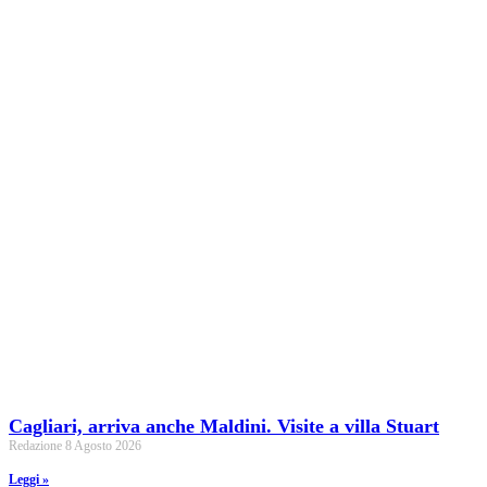
Cagliari, arriva anche Maldini. Visite a villa Stuart
Redazione
8 Agosto 2026
Leggi »