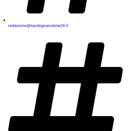
redazione@sardegnanotizie24.it