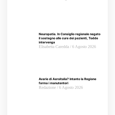
Neuropatia. In Consiglio regionale negato
il sostegno alle cure dei pazienti, Todde
intervenga
Elisabetta Caredda
6 Agosto 2026
Avarie di Aeroitalia? Intanto la Regione
forma i manutentori
Redazione
6 Agosto 2026