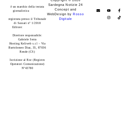
www.sardegnanotizie24.it
Sardegna Notizie 24
è un marchio della testata
Concept and
giornalistica
Sardegna
WebDesign by
Rosso
Eventi24
Digitale
registrata presso il Tribunale
di Sassari n° 1/2018
Editore:
RossoDigitale
S.r.L.s
Direttore responsabile:
Gabriele Serra
Hosting Keliweb s.r.l – Via
Bartolomeo Diaz, 35, 87036
Rende (CS)
Iscrizione al Roc (Registro
Operatori Comunicazione)
N°43780