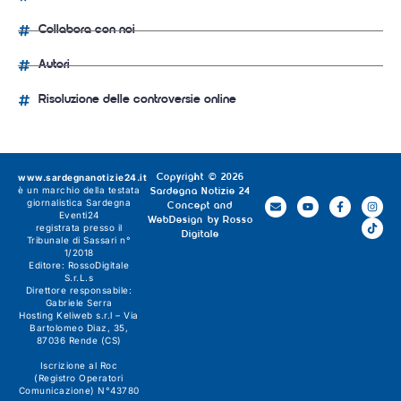
Collabora con noi
Autori
Risoluzione delle controversie online
www.sardegnanotizie24.it
Copyright © 2026
è un marchio della testata
Sardegna Notizie 24
giornalistica
Sardegna
Concept and
Eventi24
WebDesign by
Rosso
registrata presso il
Digitale
Tribunale di Sassari n°
1/2018
Editore:
RossoDigitale
S.r.L.s
Direttore responsabile:
Gabriele Serra
Hosting Keliweb s.r.l – Via
Bartolomeo Diaz, 35,
87036 Rende (CS)
Iscrizione al Roc
(Registro Operatori
Comunicazione) N°43780