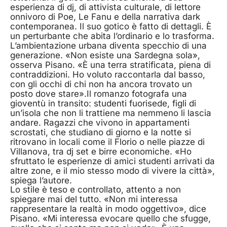
esperienza di dj, di attivista culturale, di lettore
onnivoro di Poe, Le Fanu e della narrativa dark
contemporanea. Il suo gotico è fatto di dettagli. È
un perturbante che abita l’ordinario e lo trasforma.
L’ambientazione urbana diventa specchio di una
generazione. «Non esiste una Sardegna sola»,
osserva Pisano. «È una terra stratificata, piena di
contraddizioni. Ho voluto raccontarla dal basso,
con gli occhi di chi non ha ancora trovato un
posto dove stare».Il romanzo fotografa una
gioventù in transito: studenti fuorisede, figli di
un’isola che non li trattiene ma nemmeno li lascia
andare. Ragazzi che vivono in appartamenti
scrostati, che studiano di giorno e la notte si
ritrovano in locali come il Florio o nelle piazze di
Villanova, tra dj set e birre economiche. «Ho
sfruttato le esperienze di amici studenti arrivati da
altre zone, e il mio stesso modo di vivere la città»,
spiega l’autore.
Lo stile è teso e controllato, attento a non
spiegare mai del tutto. «Non mi interessa
rappresentare la realtà in modo oggettivo», dice
Pisano. «Mi interessa evocare quello che sfugge,