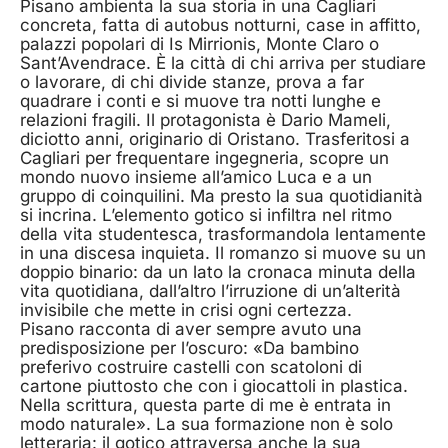
Pisano ambienta la sua storia in una Cagliari
concreta, fatta di autobus notturni, case in affitto,
palazzi popolari di Is Mirrionis, Monte Claro o
Sant’Avendrace. È la città di chi arriva per studiare
o lavorare, di chi divide stanze, prova a far
quadrare i conti e si muove tra notti lunghe e
relazioni fragili. Il protagonista è Dario Mameli,
diciotto anni, originario di Oristano. Trasferitosi a
Cagliari per frequentare ingegneria, scopre un
mondo nuovo insieme all’amico Luca e a un
gruppo di coinquilini. Ma presto la sua quotidianità
si incrina. L’elemento gotico si infiltra nel ritmo
della vita studentesca, trasformandola lentamente
in una discesa inquieta. Il romanzo si muove su un
doppio binario: da un lato la cronaca minuta della
vita quotidiana, dall’altro l’irruzione di un’alterità
invisibile che mette in crisi ogni certezza.
Pisano racconta di aver sempre avuto una
predisposizione per l’oscuro: «Da bambino
preferivo costruire castelli con scatoloni di
cartone piuttosto che con i giocattoli in plastica.
Nella scrittura, questa parte di me è entrata in
modo naturale». La sua formazione non è solo
letteraria: il gotico attraversa anche la sua