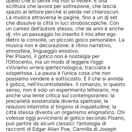
quello che si sente ma non si vede». È una
scrittura che lavora per sottrazione, che lascia
spazio al lettore perché si perda nei chiaroscuri.
La musica attraversa le pagine, fino a un dj set
che dissolve la città in luci stroboscopiche. Con
un cameo dell’autore stesso, che da anni è anche
dj: «In un passaggio ho inserito il mio alter ego
dietro la consolle, un piccolo gioco personale». La
musica non è decorazione: è ritmo narrativo,
atmosfera, linguaggio emotivo.
Per Pisano, il gotico non è nostalgia per
l’Ottocento, ma un modo di leggere l’oggi:
«Viviamo un’era ipertecnologica, tracciata e
sospettosa. La paura è l’unica cosa che non
possiamo vendere a sottocosto. È lì che si annida
il gotico, nell’incontrollabile». Il romanzo, in questo
senso, non è solo un esperimento letterario, ma
anche una lente critica sul contemporaneo: la
precarietà esistenziale diventa spettrale, le
relazioni interrotte si tingono di inquietudine, la
città stessa diventa un organismo enigmatico. Chi
volesse oggi avvicinarsi al gotico secondo Pisano,
può partire da alcuni classici: l’antologia di
racconti di Edgar Allan Poe, Carmilla di Joseph