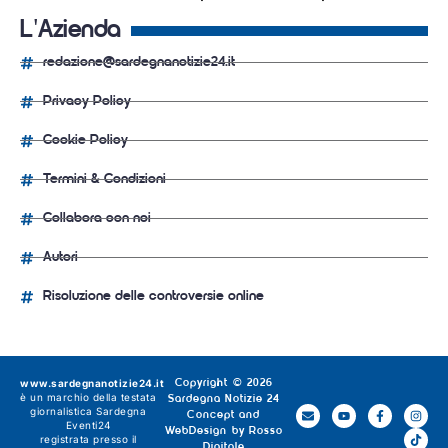
L'Azienda
redazione@sardegnanotizie24.it
Privacy Policy
Cookie Policy
Termini & Condizioni
Collabora con noi
Autori
Risoluzione delle controversie online
www.sardegnanotizie24.it
Copyright © 2026
è un marchio della testata
Sardegna Notizie 24
giornalistica
Sardegna
Concept and
Eventi24
WebDesign by
Rosso
registrata presso il
Digitale