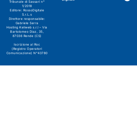
Tribunale di Sassari n°
1/2018
Editore:
RossoDigitale
S.r.L.s
Direttore responsabile:
Gabriele Serra
Hosting Keliweb s.r.l – Via
Bartolomeo Diaz, 35,
87036 Rende (CS)
Iscrizione al Roc
(Registro Operatori
Comunicazione) N°43780