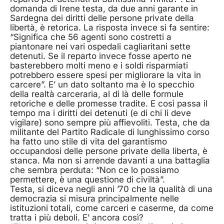
domanda di Irene testa, da due anni garante in
Sardegna dei diritti delle persone private della
libertà, è retorica. La risposta invece si fa sentire:
“Significa che 56 agenti sono costretti a
piantonare nei vari ospedali cagliaritani sette
detenuti. Se il reparto invece fosse aperto ne
basterebbero molti meno e i soldi risparmiati
potrebbero essere spesi per migliorare la vita in
carcere”. E’ un dato soltanto ma è lo specchio
della realtà carceraria, al di là delle formule
retoriche e delle promesse tradite. E così passa il
tempo ma i diritti dei detenuti (e di chi li deve
vigilare) sono sempre più affievoliti. Testa, che da
militante del Partito Radicale di lunghissimo corso
ha fatto uno stile di vita del garantismo
occupandosi delle persone private della liberta, è
stanca. Ma non si arrende davanti a una battaglia
che sembra perduta: “Non ce lo possiamo
permettere, è una questione di civiltà”.
Testa, si diceva negli anni ’70 che la qualità di una
democrazia si misura principalmente nelle
istituzioni totali, come carceri e caserme, da come
tratta i più deboli. E’ ancora così?