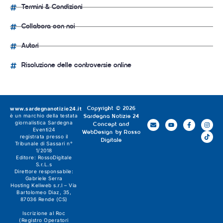
Termini & Condizioni
Collabora con noi
Autori
Risoluzione delle controversie online
www.sardegnanotizie24.it
Copyright © 2026
è un marchio della testata
Sardegna Notizie 24
giornalistica
Sardegna
Concept and
Eventi24
WebDesign by
Rosso
registrata presso il
Digitale
Tribunale di Sassari n°
1/2018
Editore:
RossoDigitale
S.r.L.s
Direttore responsabile:
Gabriele Serra
Hosting Keliweb s.r.l – Via
Bartolomeo Diaz, 35,
87036 Rende (CS)
Iscrizione al Roc
(Registro Operatori