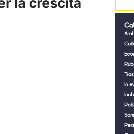
r la crescita
Ca
Amb
Cult
Eco
Rub
Tras
In e
Inch
Poli
Sani
Per