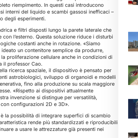
pleto riempimento. In questi casi introducono
ssi interni del liquido e scambi gassosi inefficaci –
o degli esperimenti.
rica e filtri disposti lungo la parete laterale che
on l’esterno. Questa soluzione riduce i disturbi
ologiche costanti anche in rotazione. «Siamo
r ideato un contenitore semplice da produrre,
a proliferazione cellulare anche in condizioni di
 il professor Cao.
lla ricerca spaziale, il dispositivo è pensato per
enti astrobiologici, sviluppo di organoidi e modelli
generativa, fino alla produzione su scala maggiore
lesse. «Rispetto ai dispositivi attualmente
tra invenzione si distingue per versatilità,
à con configurazioni 2D e 3D».
è la possibilità di integrare superfici di scambio
atteristica rende più standardizzati e riproducibili
inuare a usare le attrezzature già presenti nei