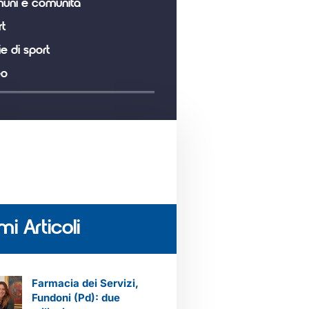
uni e comunità
t
ie di sport
eo
mi Articoli
Farmacia dei Servizi,
Fundoni (Pd): due