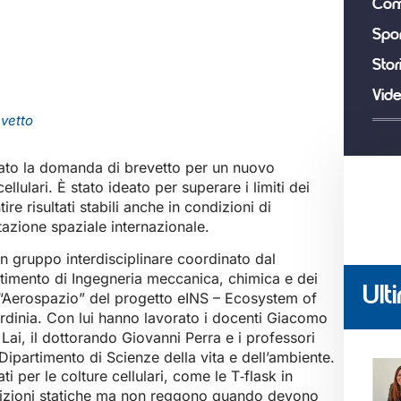
Com
Spor
Stor
Vid
evetto
itato la domanda di brevetto per un nuovo
ellulari. È stato ideato per superare i limiti dei
ire risultati stabili anche in condizioni di
tazione spaziale internazionale.
n gruppo interdisciplinare coordinato dal
imento di Ingegneria meccanica, chimica e dei
Ulti
e “Aerospazio” del progetto eINS – Ecosystem of
rdinia. Con lui hanno lavorato i docenti Giacomo
ai, il dottorando Giovanni Perra e i professori
ipartimento di Scienze della vita e dell’ambiente.
 per le colture cellulari, come le T‑flask in
dizioni statiche ma non reggono quando devono