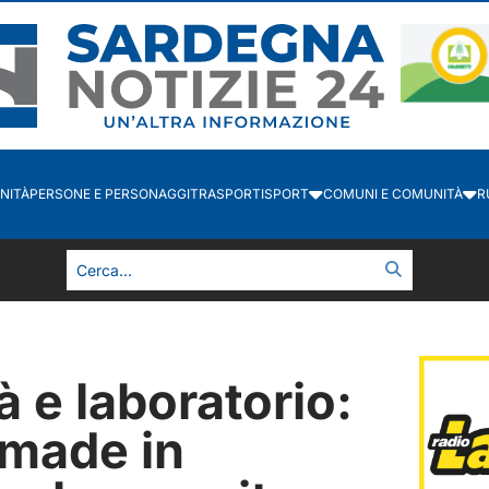
NITÀ
PERSONE E PERSONAGGI
TRASPORTI
SPORT
COMUNI E COMUNITÀ
R
8
à e laboratorio:
 made in