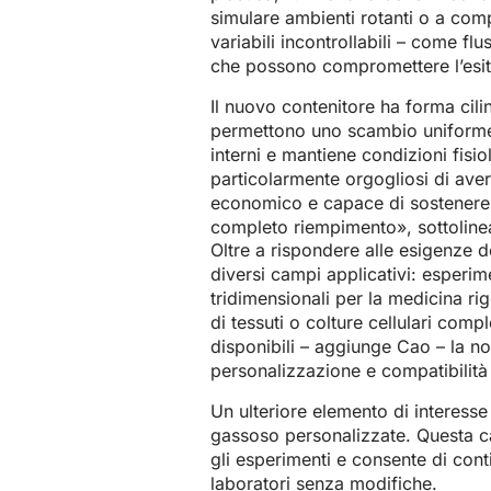
simulare ambienti rotanti o a com
variabili incontrollabili – come flu
che possono compromettere l’esit
Il nuovo contenitore ha forma cilind
permettono uno scambio uniforme c
interni e mantiene condizioni fisi
particolarmente orgogliosi di ave
economico e capace di sostenere l
completo riempimento», sottolinea
Oltre a rispondere alle esigenze de
diversi campi applicativi: esperim
tridimensionali per la medicina ri
di tessuti o colture cellulari comp
disponibili – aggiunge Cao – la nos
personalizzazione e compatibilit
Un ulteriore elemento di interesse 
gassoso personalizzate. Questa car
gli esperimenti e consente di cont
laboratori senza modifiche.