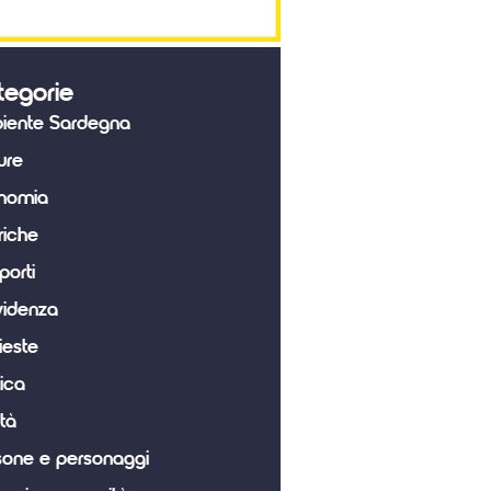
tegorie
iente Sardegna
ure
nomia
riche
porti
videnza
ieste
tica
tà
sone e personaggi