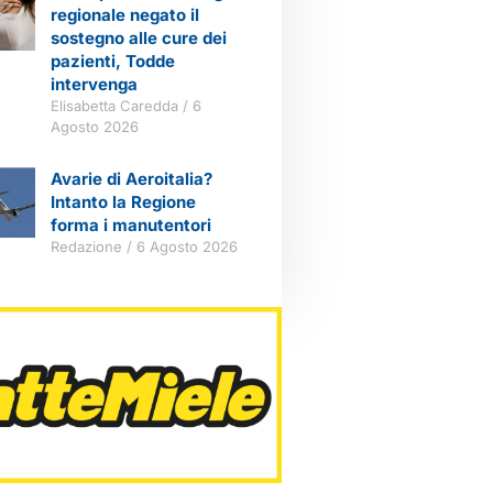
regionale negato il
sostegno alle cure dei
pazienti, Todde
intervenga
Elisabetta Caredda
6
Agosto 2026
Avarie di Aeroitalia?
Intanto la Regione
forma i manutentori
Redazione
6 Agosto 2026