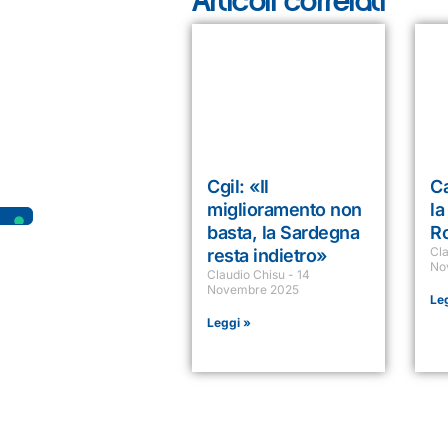
Articoli correlati
Cgil: «Il
Ca
miglioramento non
la
basta, la Sardegna
R
Cl
resta indietro»
No
Claudio Chisu
14
Novembre 2025
Le
Leggi »