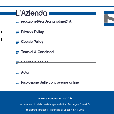
L'Azienda
redazione@sardegnanotizie24.it
Privacy Policy
Cookie Policy
Termini & Condizioni
Collabora con noi
Autori
Risoluzione delle controversie online
www.sardegnanotizie24.it
è un marchio della testata giornalistica
Sardegna Eventi24
registrata presso il Tribunale di Sassari n° 1/2018