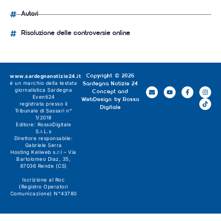
Autori
Risoluzione delle controversie online
www.sardegnanotizie24.it
Copyright © 2026
è un marchio della testata
Sardegna Notizie 24
giornalistica
Sardegna
Concept and
Eventi24
WebDesign by
Rosso
registrata presso il
Digitale
Tribunale di Sassari n°
1/2018
Editore:
RossoDigitale
S.r.L.s
Direttore responsabile:
Gabriele Serra
Hosting Keliweb s.r.l – Via
Bartolomeo Diaz, 35,
87036 Rende (CS)
Iscrizione al Roc
(Registro Operatori
Comunicazione) N°43780