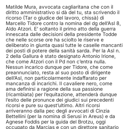
Matilde Mura, avvocata cagliaritana che con il
diritto amministrativo si dà del tu, sta scrivendo il
ricorso (Tar o giudice del lavoro, chissà) di
Marcello Tidore contro la nomina del dg dell’Asl 8,
Aldo Atzori. E’ soltanto il primo atto della guerra
innescata dalle decisioni della presidente Todde
che nelle scorse ore ha sciolto le riserve e
deliberato in giunta quasi tutte le caselle mancanti
dei posti di potere della sanità sarda. Per la Asl n.
2 della Gallura è stato designato Antonio Irione,
che come Atzori con il Pd non c’entra nulla.
Nessun incarico dunque per Tidore, che come
preannunciato, resta al suo posto di dirigente
dell’Asl, non particolarmente indaffarato per
mancanza di incarichi. Il cavaliere nero, come
ama definirsi a ragione della sua passione
(ricambiata) per l’equitazione, attenderà dunque
l’esito delle pronunce dei giudici sui precedenti
ricorsi e pure su quest’ultimo. Altri ricorsi
arriveranno dalla pec degli avvocati di Cinzia
Bettellini (per la nomina di Serusi in Areus) e da
Agnese Foddis per la guida del Brotzu, oggi
occupato da Marcias e con un direttore sanitario