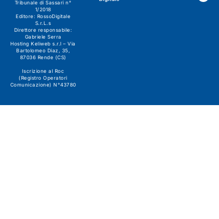
Tribunale di Sassari n°
1/2018
Editore:
RossoDigitale
S.r.L.s
Direttore responsabile:
Gabriele Serra
Hosting Keliweb s.r.l – Via
Bartolomeo Diaz, 35,
87036 Rende (CS)
Iscrizione al Roc
(Registro Operatori
Comunicazione) N°43780