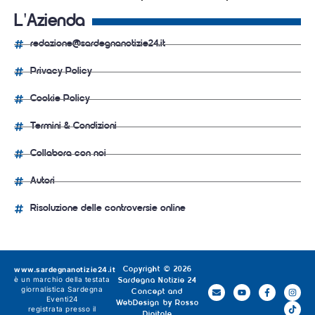
L'Azienda
redazione@sardegnanotizie24.it
Privacy Policy
Cookie Policy
Termini & Condizioni
Collabora con noi
Autori
Risoluzione delle controversie online
www.sardegnanotizie24.it
Copyright © 2026
è un marchio della testata
Sardegna Notizie 24
giornalistica
Sardegna
Concept and
Eventi24
WebDesign by
Rosso
registrata presso il
Digitale