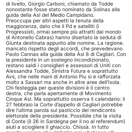
di livello, Giorgio Carboni, chiamato da Todde
nonostante fosse stato nominato da Solinas alla
guida della Asl del Medio Campidano.
Preoccupa per altri aspetti la tenuta della
maggioranza, dato che il Pd e satelliti (i
Progressisti, ormai sempre più attratti dal mondo
di Antonello Cabras) hanno disertato la seduta di
Giunta destinata appunto alle nomine. La ragione.
mancato rispetto degli accordi, che prevedevano
Paolo Cannas alla guida della Asl 8 di Cagliari. Con
la presidente in un sostegno incondizionato,
restano saldi i consiglieri e assessori di Uniti con
Alessandra Todde, Sinistra Futura e soprattutto
Avs, che nelle mani di Antonio Piu si è rafforzata
molto a Sassari ma anche in altre aree dell’Isola.
Chi festeggia per queste divisioni è il centro
destra, che parla apertamente di Movimento
Cinque Asl. Ma soprattutto osserva il calendario: il
27 febbraio la Corte d’appello di Cagliari potrebbe
dire l’ultima parola sul pasticcio del rendiconto
elettorale della presidente. Possibile che la visita
di Conte (il 26 in Sardegna per il no al referendum)
aiuti a sciogliere il ghiaccio. Chissà. In tutto