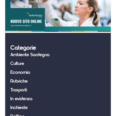
Categorie
Ambiente Sardegna
Culture
Economia
Rubriche
Trasporti
In evidenza
Inchieste