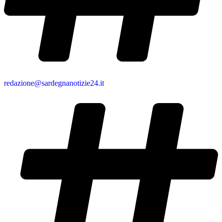
redazione@sardegnanotizie24.it