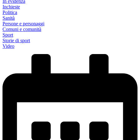
In evidenza
Inchieste
Politica
Sanità
Persone e personaggi
Comuni e comunità
Sport
Storie di sport
Video