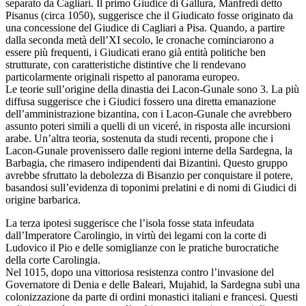
separato da Cagliari. Il primo Giudice di Gallura, Manfredi detto
Pisanus (circa 1050), suggerisce che il Giudicato fosse originato da
una concessione del Giudice di Cagliari a Pisa. Quando, a partire
dalla seconda metà dell’XI secolo, le cronache cominciarono a
essere più frequenti, i Giudicati erano già entità politiche ben
strutturate, con caratteristiche distintive che li rendevano
particolarmente originali rispetto al panorama europeo.
Le teorie sull’origine della dinastia dei Lacon-Gunale sono 3. La più
diffusa suggerisce che i Giudici fossero una diretta emanazione
dell’amministrazione bizantina, con i Lacon-Gunale che avrebbero
assunto poteri simili a quelli di un viceré, in risposta alle incursioni
arabe. Un’altra teoria, sostenuta da studi recenti, propone che i
Lacon-Gunale provenissero dalle regioni interne della Sardegna, la
Barbagia, che rimasero indipendenti dai Bizantini. Questo gruppo
avrebbe sfruttato la debolezza di Bisanzio per conquistare il potere,
basandosi sull’evidenza di toponimi prelatini e di nomi di Giudici di
origine barbarica.
La terza ipotesi suggerisce che l’isola fosse stata infeudata
dall’Imperatore Carolingio, in virtù dei legami con la corte di
Ludovico il Pio e delle somiglianze con le pratiche burocratiche
della corte Carolingia.
Nel 1015, dopo una vittoriosa resistenza contro l’invasione del
Governatore di Denia e delle Baleari, Mujahid, la Sardegna subì una
colonizzazione da parte di ordini monastici italiani e francesi. Questi