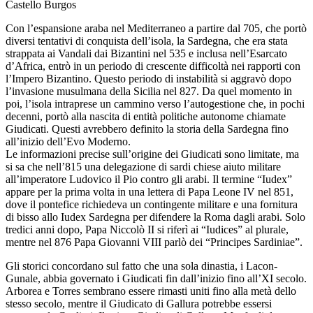
Castello Burgos
Con l’espansione araba nel Mediterraneo a partire dal 705, che portò
diversi tentativi di conquista dell’isola, la Sardegna, che era stata
strappata ai Vandali dai Bizantini nel 535 e inclusa nell’Esarcato
d’Africa, entrò in un periodo di crescente difficoltà nei rapporti con
l’Impero Bizantino. Questo periodo di instabilità si aggravò dopo
l’invasione musulmana della Sicilia nel 827. Da quel momento in
poi, l’isola intraprese un cammino verso l’autogestione che, in pochi
decenni, portò alla nascita di entità politiche autonome chiamate
Giudicati. Questi avrebbero definito la storia della Sardegna fino
all’inizio dell’Evo Moderno.
Le informazioni precise sull’origine dei Giudicati sono limitate, ma
si sa che nell’815 una delegazione di sardi chiese aiuto militare
all’imperatore Ludovico il Pio contro gli arabi. Il termine “Iudex”
appare per la prima volta in una lettera di Papa Leone IV nel 851,
dove il pontefice richiedeva un contingente militare e una fornitura
di bisso allo Iudex Sardegna per difendere la Roma dagli arabi. Solo
tredici anni dopo, Papa Niccolò II si riferì ai “Iudices” al plurale,
mentre nel 876 Papa Giovanni VIII parlò dei “Principes Sardiniae”.
Gli storici concordano sul fatto che una sola dinastia, i Lacon-
Gunale, abbia governato i Giudicati fin dall’inizio fino all’XI secolo.
Arborea e Torres sembrano essere rimasti uniti fino alla metà dello
stesso secolo, mentre il Giudicato di Gallura potrebbe essersi