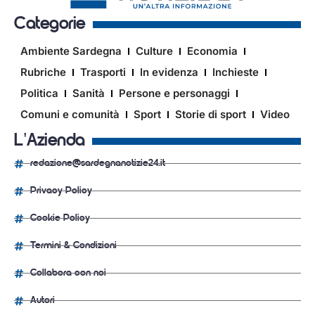
Categorie
Ambiente Sardegna
Culture
Economia
Rubriche
Trasporti
In evidenza
Inchieste
Politica
Sanità
Persone e personaggi
Comuni e comunità
Sport
Storie di sport
Video
L'Azienda
redazione@sardegnanotizie24.it
Privacy Policy
Cookie Policy
Termini & Condizioni
Collabora con noi
Autori