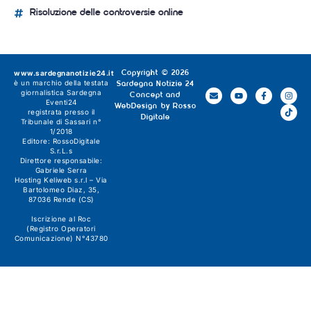
Risoluzione delle controversie online
www.sardegnanotizie24.it
Copyright © 2026
è un marchio della testata
Sardegna Notizie 24
giornalistica
Sardegna
Concept and
Eventi24
WebDesign by
Rosso
registrata presso il
Digitale
Tribunale di Sassari n°
1/2018
Editore:
RossoDigitale
S.r.L.s
Direttore responsabile:
Gabriele Serra
Hosting Keliweb s.r.l – Via
Bartolomeo Diaz, 35,
87036 Rende (CS)
Iscrizione al Roc
(Registro Operatori
Comunicazione) N°43780