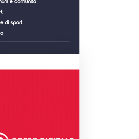
uni e comunità
t
ie di sport
eo