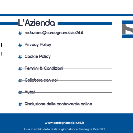
L'Azienda
redazione@sardegnanotizie24.it
Privacy Policy
Cookie Policy
Termini & Condizioni
Collabora con noi
Autori
Risoluzione delle controversie online
www.sardegnanotizie24.it
è un marchio della testata giornalistica
Sardegna Eventi24