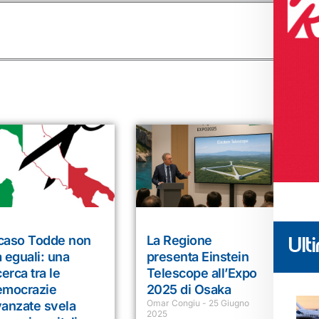
 caso Todde non
La Regione
Ulti
 eguali: una
presenta Einstein
cerca tra le
Telescope all’Expo
emocrazie
2025 di Osaka
Omar Congiu
25 Giugno
vanzate svela
2025