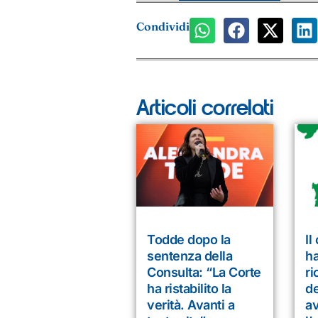
Condividi
Articoli correlati
Todde dopo la
Il
sentenza della
ha
Consulta: “La Corte
ri
ha ristabilito la
d
verità. Avanti a
a