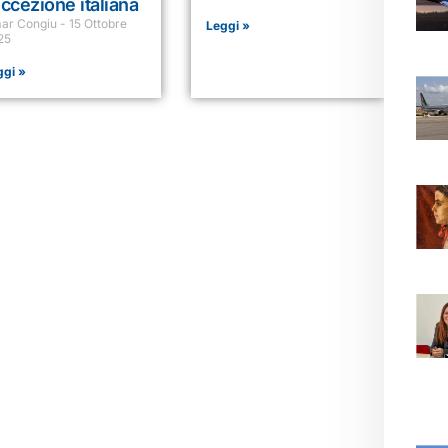
eccezione italiana
ar Congiu
15 Ottobre
Leggi »
25
ggi »