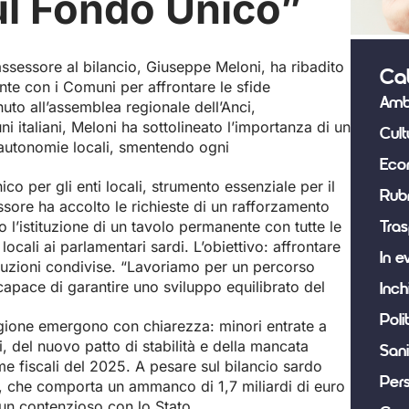
ul Fondo Unico”
assessore al bilancio, Giuseppe Meloni, ha ribadito
Ca
nte con i Comuni per affrontare le sfide
Amb
nuto all’assemblea regionale dell’Anci,
i italiani, Meloni ha sottolineato l’importanza di un
Cult
 autonomie locali, smentendo ogni
Eco
ico per gli enti locali, strumento essenziale per il
Rub
sore ha accolto le richieste di un rafforzamento
o l’istituzione di un tavolo permanente con tutte le
Tras
locali ai parlamentari sardi. L’obiettivo: affrontare
In e
 soluzioni condivise. “Lavoriamo per un percorso
apace di garantire uno sviluppo equilibrato del
Inch
Poli
egione emergono con chiarezza: minori entrate a
, del nuovo patto di stabilità e della mancata
Sani
e fiscali del 2025. A pesare sul bilancio sardo
Per
, che comporta un ammanco di 1,7 miliardi di euro
 un contenzioso con lo Stato.