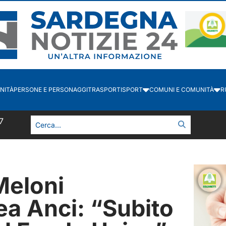
NITÀ
PERSONE E PERSONAGGI
TRASPORTI
SPORT
COMUNI E COMUNITÀ
R
7
Meloni
ea Anci: “Subito