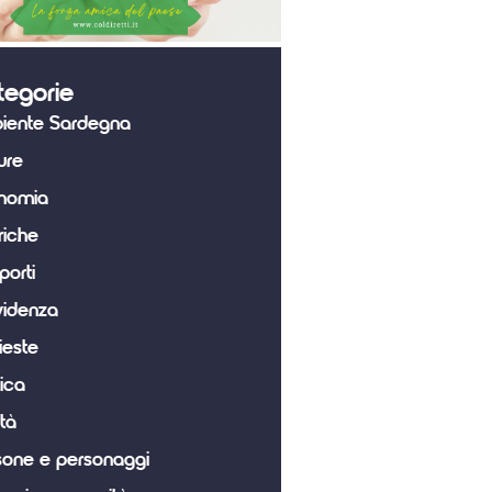
tegorie
iente Sardegna
ure
nomia
riche
porti
videnza
ieste
tica
tà
sone e personaggi