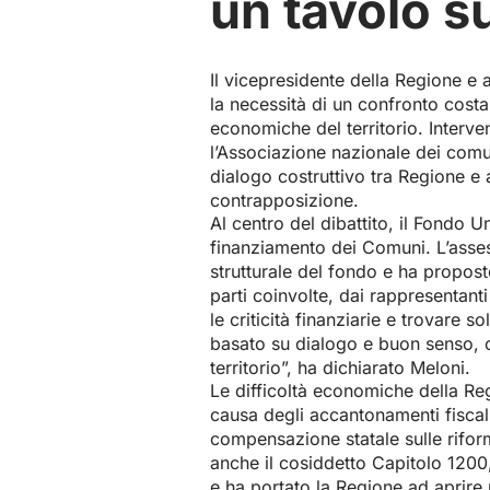
un tavolo s
Il vicepresidente della Regione e 
la necessità di un confronto costa
economiche del territorio. Interve
l’Associazione nazionale dei comun
dialogo costruttivo tra Regione e
contrapposizione.
Al centro del dibattito, il Fondo Un
finanziamento dei Comuni. L’asses
strutturale del fondo e ha propost
parti coinvolte, dai rappresentanti 
le criticità finanziarie e trovare
basato su dialogo e buon senso, c
territorio”, ha dichiarato Meloni.
Le difficoltà economiche della R
causa degli accantonamenti fiscali
compensazione statale sulle riform
anche il cosiddetto Capitolo 1200
e ha portato la Regione ad aprire