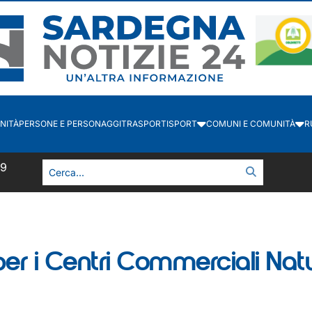
NITÀ
PERSONE E PERSONAGGI
TRASPORTI
SPORT
COMUNI E COMUNITÀ
R
49
er i Centri Commerciali Natu