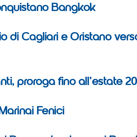
 conquistano Bangkok
i Cagliari e Oristano verso
nti, proroga fino all’estate 2
rinai Fenici