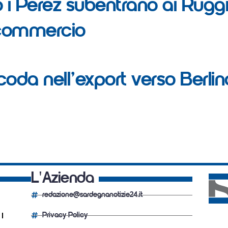
ro i Perez subentrano ai Rugg
l commercio
coda nell’export verso Berli
L'Azienda
redazione@sardegnanotizie24.it
Privacy Policy