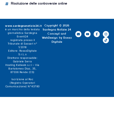
Risoluzione delle controversie online
www.sardegnanotizie24.it
Copyright © 2026
è un marchio della testata
Sardegna Notizie 24
giornalistica
Sardegna
Concept and
Eventi24
WebDesign by
Rosso
registrata presso il
Digitale
Tribunale di Sassari n°
1/2018
Editore:
RossoDigitale
S.r.L.s
Direttore responsabile:
Gabriele Serra
Hosting Keliweb s.r.l – Via
Bartolomeo Diaz, 35,
87036 Rende (CS)
Iscrizione al Roc
(Registro Operatori
Comunicazione) N°43780