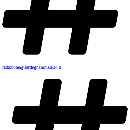
redazione@sardegnanotizie24.it