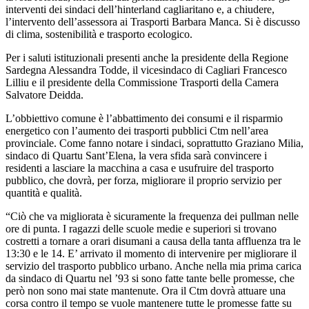
interventi dei sindaci dell’hinterland cagliaritano e, a chiudere,
l’intervento dell’assessora ai Trasporti Barbara Manca. Si è discusso
di clima, sostenibilità e trasporto ecologico.
Per i saluti istituzionali presenti anche la presidente della Regione
Sardegna Alessandra Todde, il vicesindaco di Cagliari Francesco
Lilliu e il presidente della Commissione Trasporti della Camera
Salvatore Deidda.
L’obbiettivo comune è l’abbattimento dei consumi e il risparmio
energetico con l’aumento dei trasporti pubblici Ctm nell’area
provinciale. Come fanno notare i sindaci, soprattutto Graziano Milia,
sindaco di Quartu Sant’Elena, la vera sfida sarà convincere i
residenti a lasciare la macchina a casa e usufruire del trasporto
pubblico, che dovrà, per forza, migliorare il proprio servizio per
quantità e qualità.
“Ciò che va migliorata è sicuramente la frequenza dei pullman nelle
ore di punta. I ragazzi delle scuole medie e superiori si trovano
costretti a tornare a orari disumani a causa della tanta affluenza tra le
13:30 e le 14. E’ arrivato il momento di intervenire per migliorare il
servizio del trasporto pubblico urbano. Anche nella mia prima carica
da sindaco di Quartu nel ’93 si sono fatte tante belle promesse, che
però non sono mai state mantenute. Ora il Ctm dovrà attuare una
corsa contro il tempo se vuole mantenere tutte le promesse fatte su