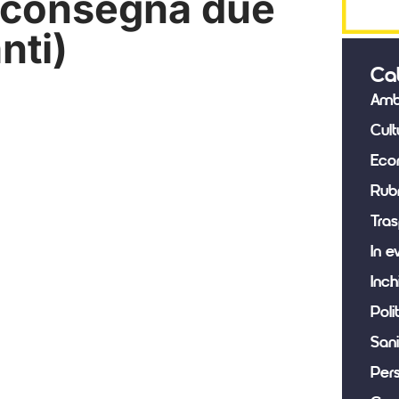
e consegna due
nti)
Ca
Amb
Cult
Eco
Rub
Tras
In e
Inch
Poli
Sani
Per