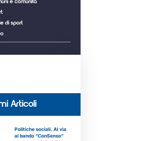
uni e comunità
t
ie di sport
eo
mi Articoli
Politiche sociali. Al via
al bando “ConSenso”