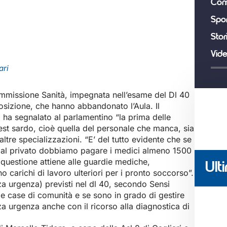
Com
Spor
Stor
Vid
ari
mmissione Sanità, impegnata nell’esame del Dl 40
osizione, che hanno abbandonato l’Aula. Il
, ha segnalato al parlamentino “la prima delle
st sardo, cioè quella del personale che manca, sia
ltre specializzazioni. “E’ del tutto evidente che se
to al privato dobbiamo pagare i medici almeno 1500
a questione attiene alle guardie mediche,
Ulti
o carichi di lavoro ulteriori per i pronto soccorso”.
za urgenza) previsti nel dl 40, secondo Sensi
le case di comunità e se sono in grado di gestire
a urgenza anche con il ricorso alla diagnostica di