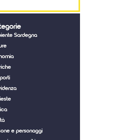
tegorie
iente Sardegna
ure
nomia
riche
porti
videnza
ieste
tica
tà
sone e personaggi