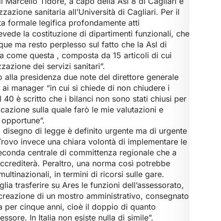
di Marcello Tidore, a capo della Asl 8 di Cagliari e
zazione sanitaria all’Università di Cagliari. Per il
ta formale legifica profondamente atti
evede la costituzione di dipartimenti funzionali, che
nque ma resto perplesso sul fatto che la Asl di
a come questa , composta da 15 articoli di cui
zazione dei servizi sanitari”.
alla presidenza due note del direttore generale
e ai manager “in cui si chiede di non chiudere i
l 40 è scritto che i bilanci non sono stati chiusi per
azione sulla quale farò le mie valutazioni e
i opportune”.
 disegno di legge è definito urgente ma di urgente
. Trovo invece una chiara volontà di implementare le
seconda centrale di committenza regionale che a
accrediterà. Peraltro, una norma così potrebbe
ltinazionali, in termini di ricorsi sulle gare.
lia trasferire su Ares le funzioni dell’assessorato,
 creazione di un mostro amministrativo, consegnato
 per cinque anni, cioè il doppio di quanto
sore. In Italia non esiste nulla di simile”.