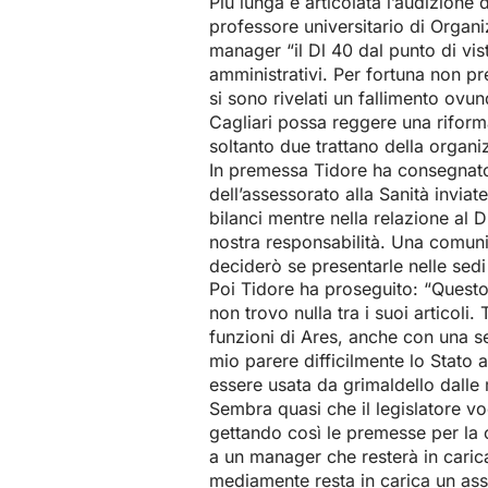
Più lunga e articolata l’audizione 
professore universitario di Organiz
manager “il Dl 40 dal punto di vis
amministrativi. Per fortuna non pr
si sono rivelati un fallimento ovu
Cagliari possa reggere una riform
soltanto due trattano della organiz
In premessa Tidore ha consegnato 
dell’assessorato alla Sanità inviat
bilanci mentre nella relazione al D
nostra responsabilità. Una comunic
deciderò se presentarle nelle sed
Poi Tidore ha proseguito: “Questo
non trovo nulla tra i suoi articoli
funzioni di Ares, anche con una 
mio parere difficilmente lo Stato 
essere usata da grimaldello dalle mu
Sembra quasi che il legislatore vog
gettando così le premesse per la
a un manager che resterà in carica
mediamente resta in carica un asses