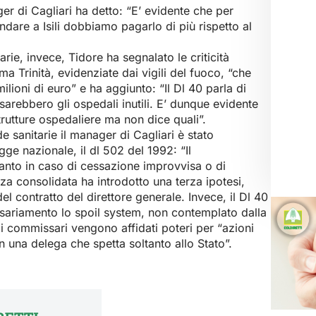
r di Cagliari ha detto: “E’ evidente che per
dare a Isili dobbiamo pagarlo di più rispetto al
tarie, invece, Tidore ha segnalato le criticità
ma Trinità, evidenziate dai vigili del fuoco, “che
milioni di euro” e ha aggiunto: “Il Dl 40 parla di
 sarebbero gli ospedali inutili. E’ dunque evidente
trutture ospedaliere ma non dice quali”.
 sanitarie il manager di Cagliari è stato
egge nazionale, il dl 502 del 1992: “Il
anto in caso di cessazione improvvisa o di
za consolidata ha introdotto una terza ipotesi,
l contratto del direttore generale. Invece, il Dl 40
sariamento lo spoil system, non contemplato dalla
i commissari vengono affidati poteri per “azioni
n una delega che spetta soltanto allo Stato”.