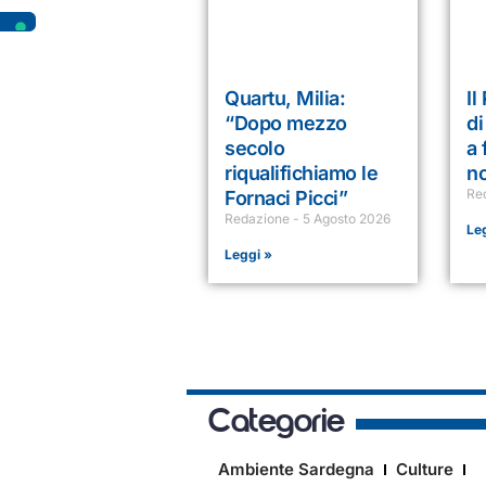
Quartu, Milia:
Il
“Dopo mezzo
di
secolo
a 
riqualifichiamo le
no
Re
Fornaci Picci”
Redazione
5 Agosto 2026
Le
Leggi »
Categorie
Ambiente Sardegna
Culture