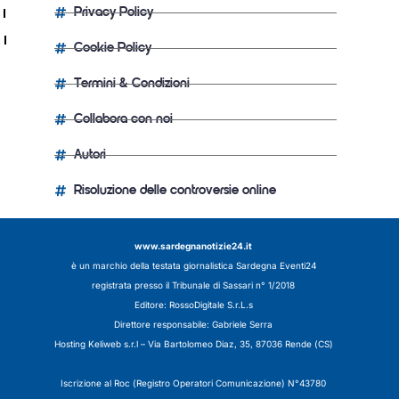
Privacy Policy
Cookie Policy
Termini & Condizioni
Collabora con noi
Autori
Risoluzione delle controversie online
www.sardegnanotizie24.it
è un marchio della testata giornalistica
Sardegna Eventi24
registrata presso il Tribunale di Sassari n° 1/2018
Editore:
RossoDigitale S.r.L.s
Direttore responsabile: Gabriele Serra
Hosting Keliweb s.r.l – Via Bartolomeo Diaz, 35, 87036 Rende (CS)
Iscrizione al Roc (Registro Operatori Comunicazione) N°43780