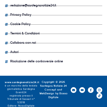
redazione@sardegnanotizie24.it
Privacy Policy
Cookie Policy
Termini & Condizioni
Collabora con noi
Autori
Risoluzione delle controversie online
www.sardegnanotizie24.it
Copyright © 2026
è un marchio della testata
Sardegna Notizie 24
giornalistica
Sardegna
Concept and
Eventi24
WebDesign by
Rosso
registrata presso il
Digitale
Tribunale di Sassari n°
1/2018
Editore:
RossoDigitale