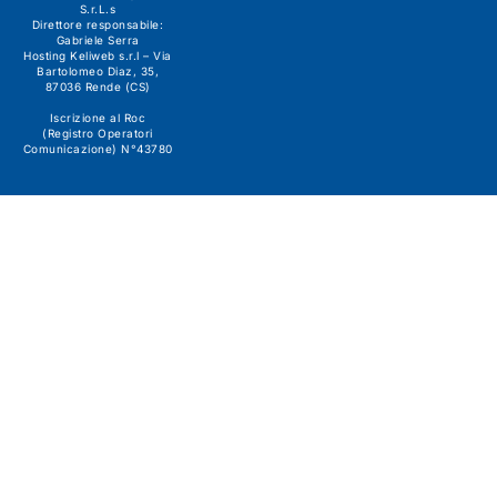
S.r.L.s
Direttore responsabile:
Gabriele Serra
Hosting Keliweb s.r.l – Via
Bartolomeo Diaz, 35,
87036 Rende (CS)
Iscrizione al Roc
(Registro Operatori
Comunicazione) N°43780