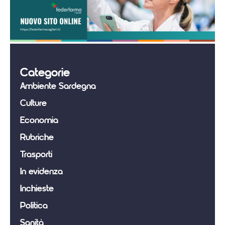
Categorie
Ambiente Sardegna
Culture
Economia
Rubriche
Trasporti
In evidenza
Inchieste
Politica
Sanità