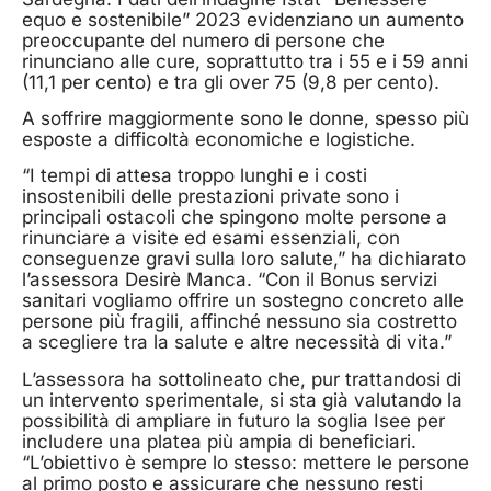
equo e sostenibile” 2023 evidenziano un aumento
preoccupante del numero di persone che
rinunciano alle cure, soprattutto tra i 55 e i 59 anni
(11,1 per cento) e tra gli over 75 (9,8 per cento).
A soffrire maggiormente sono le donne, spesso più
esposte a difficoltà economiche e logistiche.
“I tempi di attesa troppo lunghi e i costi
insostenibili delle prestazioni private sono i
principali ostacoli che spingono molte persone a
rinunciare a visite ed esami essenziali, con
conseguenze gravi sulla loro salute,” ha dichiarato
l’assessora Desirè Manca. “Con il Bonus servizi
sanitari vogliamo offrire un sostegno concreto alle
persone più fragili, affinché nessuno sia costretto
a scegliere tra la salute e altre necessità di vita.”
L’assessora ha sottolineato che, pur trattandosi di
un intervento sperimentale, si sta già valutando la
possibilità di ampliare in futuro la soglia Isee per
includere una platea più ampia di beneficiari.
“L’obiettivo è sempre lo stesso: mettere le persone
al primo posto e assicurare che nessuno resti