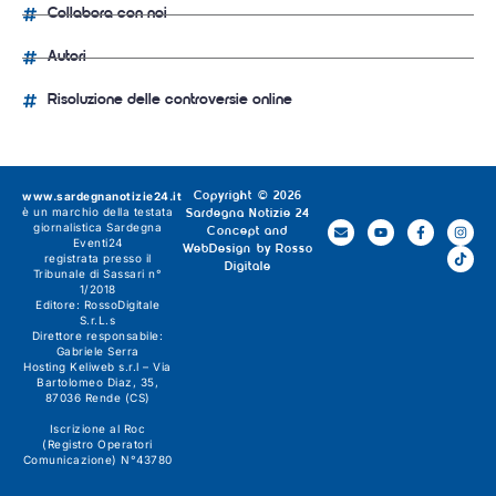
Collabora con noi
Autori
Risoluzione delle controversie online
www.sardegnanotizie24.it
Copyright © 2026
è un marchio della testata
Sardegna Notizie 24
giornalistica
Sardegna
Concept and
Eventi24
WebDesign by
Rosso
registrata presso il
Digitale
Tribunale di Sassari n°
1/2018
Editore:
RossoDigitale
S.r.L.s
Direttore responsabile:
Gabriele Serra
Hosting Keliweb s.r.l – Via
Bartolomeo Diaz, 35,
87036 Rende (CS)
Iscrizione al Roc
(Registro Operatori
Comunicazione) N°43780