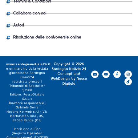
Termini & Condizioni
Collabora con noi
Autori
Risoluzione delle controversie online
www.sardegnanotizie24.it
Copyright © 2026
è un marchio della testata
Sardegna Notizie 24
giornalistica
Sardegna
Concept and
Eventi24
WebDesign by
Rosso
registrata presso il
Digitale
Tribunale di Sassari n°
1/2018
Editore:
RossoDigitale
S.r.L.s
Direttore responsabile:
Gabriele Serra
Hosting Keliweb s.r.l – Via
Bartolomeo Diaz, 35,
87036 Rende (CS)
Iscrizione al Roc
(Registro Operatori
Comunicazione) N°43780