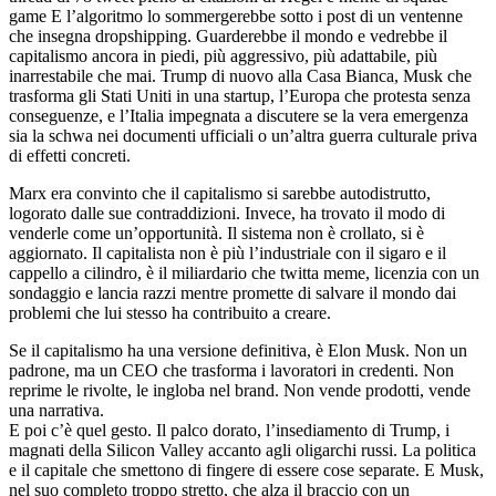
game E l’algoritmo lo sommergerebbe sotto i post di un ventenne
che insegna dropshipping. Guarderebbe il mondo e vedrebbe il
capitalismo ancora in piedi, più aggressivo, più adattabile, più
inarrestabile che mai. Trump di nuovo alla Casa Bianca, Musk che
trasforma gli Stati Uniti in una startup, l’Europa che protesta senza
conseguenze, e l’Italia impegnata a discutere se la vera emergenza
sia la schwa nei documenti ufficiali o un’altra guerra culturale priva
di effetti concreti.
Marx era convinto che il capitalismo si sarebbe autodistrutto,
logorato dalle sue contraddizioni. Invece, ha trovato il modo di
venderle come un’opportunità. Il sistema non è crollato, si è
aggiornato. Il capitalista non è più l’industriale con il sigaro e il
cappello a cilindro, è il miliardario che twitta meme, licenzia con un
sondaggio e lancia razzi mentre promette di salvare il mondo dai
problemi che lui stesso ha contribuito a creare.
Se il capitalismo ha una versione definitiva, è Elon Musk. Non un
padrone, ma un CEO che trasforma i lavoratori in credenti. Non
reprime le rivolte, le ingloba nel brand. Non vende prodotti, vende
una narrativa.
E poi c’è quel gesto. Il palco dorato, l’insediamento di Trump, i
magnati della Silicon Valley accanto agli oligarchi russi. La politica
e il capitale che smettono di fingere di essere cose separate. E Musk,
nel suo completo troppo stretto, che alza il braccio con un