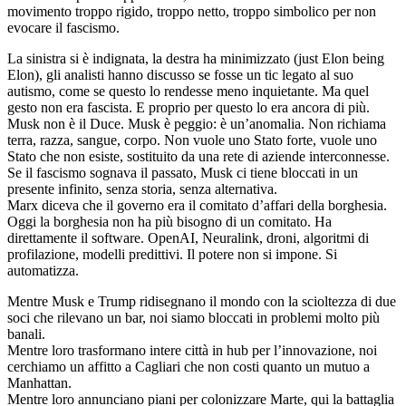
movimento troppo rigido, troppo netto, troppo simbolico per non
evocare il fascismo.
La sinistra si è indignata, la destra ha minimizzato (just Elon being
Elon), gli analisti hanno discusso se fosse un tic legato al suo
autismo, come se questo lo rendesse meno inquietante. Ma quel
gesto non era fascista. E proprio per questo lo era ancora di più.
Musk non è il Duce. Musk è peggio: è un’anomalia. Non richiama
terra, razza, sangue, corpo. Non vuole uno Stato forte, vuole uno
Stato che non esiste, sostituito da una rete di aziende interconnesse.
Se il fascismo sognava il passato, Musk ci tiene bloccati in un
presente infinito, senza storia, senza alternativa.
Marx diceva che il governo era il comitato d’affari della borghesia.
Oggi la borghesia non ha più bisogno di un comitato. Ha
direttamente il software. OpenAI, Neuralink, droni, algoritmi di
profilazione, modelli predittivi. Il potere non si impone. Si
automatizza.
Mentre Musk e Trump ridisegnano il mondo con la scioltezza di due
soci che rilevano un bar, noi siamo bloccati in problemi molto più
banali.
Mentre loro trasformano intere città in hub per l’innovazione, noi
cerchiamo un affitto a Cagliari che non costi quanto un mutuo a
Manhattan.
Mentre loro annunciano piani per colonizzare Marte, qui la battaglia