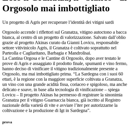
Orgosolo mai imbottigliato
Un progetto di Agris per recuperare l’identità dei vitigni sardi
Orgosolo accende i riflettori sul Granatza, vitigno autoctono a bacca
bianca, al centro di un progetto di valorizzazione. Salvato dall’oblio
grazie al progetto Akinas curato da Gianni Lovicu, responsabile
settore vitivinicolo Agris, il Granatza è coltivato soprattutto nel
Parteolla e Cagliaritano, Barbagia e Mandrolisai.
La Cantina Orgosa e le Cantine di Orgosolo, dopo aver testato le
prove di Agris e assaggiato il prodotto finale, spumanti e vino fermo,
hanno deciso di vinificare il vitigno tradizionalmente presente a
Orgosolo, ma mai imbottigliato prima. “La Sardegna con i suoi 60
ettari, è la regione con la maggiore superficie coltivata a Granatza,
un vino con una grande acidità fissa, coriaceo e spigoloso, ma anche
delicato e soave, in base alla tecnologia di vinificazione – spiega
Lovicu – Il progetto Akinas ha permesso di registrare la sinonimia
Granatza per il vitigno Guarnaccia bianca, già iscritto al Registro
nazionale della varietà di vite e avviare l’iter per autorizzarne la
coltivazione e la produzione di Igt in Sardegna”.
prova