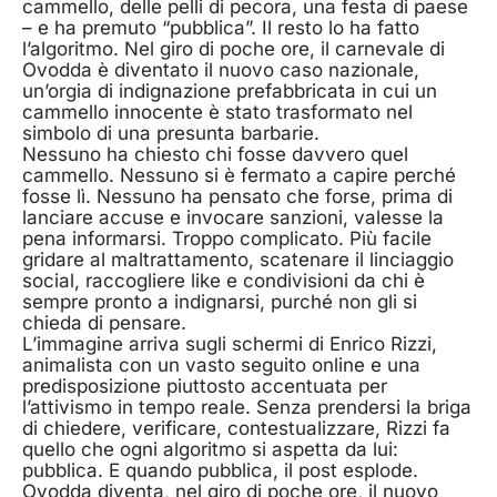
cammello, delle pelli di pecora, una festa di paese
– e ha premuto “pubblica”. Il resto lo ha fatto
l’algoritmo. Nel giro di poche ore, il carnevale di
Ovodda è diventato il nuovo caso nazionale,
un’orgia di indignazione prefabbricata in cui un
cammello innocente è stato trasformato nel
simbolo di una presunta barbarie.
Nessuno ha chiesto chi fosse davvero quel
cammello. Nessuno si è fermato a capire perché
fosse lì. Nessuno ha pensato che forse, prima di
lanciare accuse e invocare sanzioni, valesse la
pena informarsi. Troppo complicato. Più facile
gridare al maltrattamento, scatenare il linciaggio
social, raccogliere like e condivisioni da chi è
sempre pronto a indignarsi, purché non gli si
chieda di pensare.
L’immagine arriva sugli schermi di Enrico Rizzi,
animalista con un vasto seguito online e una
predisposizione piuttosto accentuata per
l’attivismo in tempo reale. Senza prendersi la briga
di chiedere, verificare, contestualizzare, Rizzi fa
quello che ogni algoritmo si aspetta da lui:
pubblica. E quando pubblica, il post esplode.
Ovodda diventa, nel giro di poche ore, il nuovo