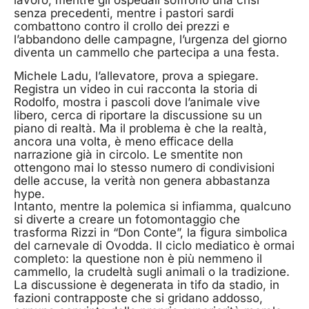
lavoro, mentre gli ospedali soffrono una crisi
senza precedenti, mentre i pastori sardi
combattono contro il crollo dei prezzi e
l’abbandono delle campagne, l’urgenza del giorno
diventa un cammello che partecipa a una festa.
Michele Ladu, l’allevatore, prova a spiegare.
Registra un video in cui racconta la storia di
Rodolfo, mostra i pascoli dove l’animale vive
libero, cerca di riportare la discussione su un
piano di realtà. Ma il problema è che la realtà,
ancora una volta, è meno efficace della
narrazione già in circolo. Le smentite non
ottengono mai lo stesso numero di condivisioni
delle accuse, la verità non genera abbastanza
hype.
Intanto, mentre la polemica si infiamma, qualcuno
si diverte a creare un fotomontaggio che
trasforma Rizzi in “Don Conte”, la figura simbolica
del carnevale di Ovodda. Il ciclo mediatico è ormai
completo: la questione non è più nemmeno il
cammello, la crudeltà sugli animali o la tradizione.
La discussione è degenerata in tifo da stadio, in
fazioni contrapposte che si gridano addosso,