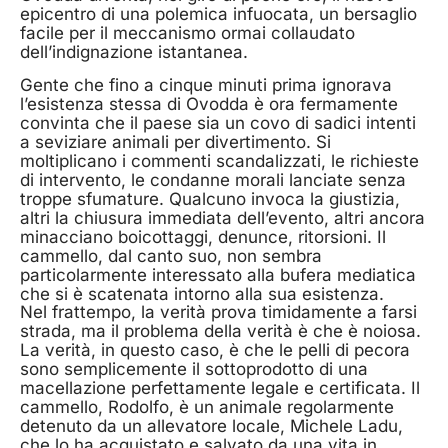
epicentro di una polemica infuocata, un bersaglio
facile per il meccanismo ormai collaudato
dell’indignazione istantanea.
Gente che fino a cinque minuti prima ignorava
l’esistenza stessa di Ovodda è ora fermamente
convinta che il paese sia un covo di sadici intenti
a seviziare animali per divertimento. Si
moltiplicano i commenti scandalizzati, le richieste
di intervento, le condanne morali lanciate senza
troppe sfumature. Qualcuno invoca la giustizia,
altri la chiusura immediata dell’evento, altri ancora
minacciano boicottaggi, denunce, ritorsioni. Il
cammello, dal canto suo, non sembra
particolarmente interessato alla bufera mediatica
che si è scatenata intorno alla sua esistenza.
Nel frattempo, la verità prova timidamente a farsi
strada, ma il problema della verità è che è noiosa.
La verità, in questo caso, è che le pelli di pecora
sono semplicemente il sottoprodotto di una
macellazione perfettamente legale e certificata. Il
cammello, Rodolfo, è un animale regolarmente
detenuto da un allevatore locale, Michele Ladu,
che lo ha acquistato e salvato da una vita in