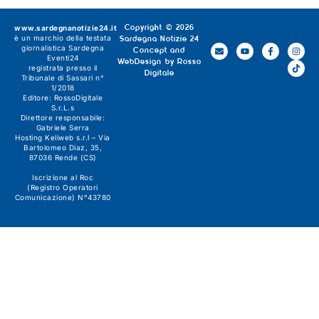
www.sardegnanotizie24.it
Copyright © 2026
è un marchio della testata
Sardegna Notizie 24
giornalistica
Sardegna
Concept and
Eventi24
WebDesign by
Rosso
registrata presso il
Digitale
Tribunale di Sassari n°
1/2018
Editore:
RossoDigitale
S.r.L.s
Direttore responsabile:
Gabriele Serra
Hosting Keliweb s.r.l – Via
Bartolomeo Diaz, 35,
87036 Rende (CS)
Iscrizione al Roc
(Registro Operatori
Comunicazione) N°43780