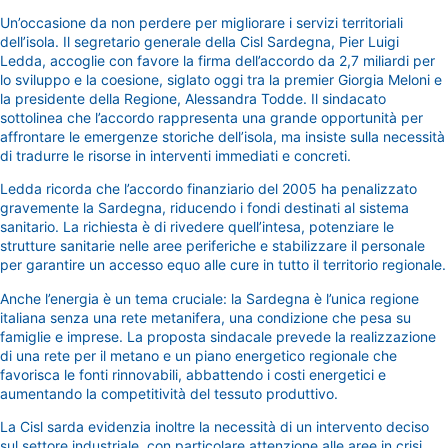
Un’occasione da non perdere per migliorare i servizi territoriali
dell’isola. Il segretario generale della Cisl Sardegna, Pier Luigi
Ledda, accoglie con favore la firma dell’accordo da 2,7 miliardi per
lo sviluppo e la coesione, siglato oggi tra la premier Giorgia Meloni e
la presidente della Regione, Alessandra Todde. Il sindacato
sottolinea che l’accordo rappresenta una grande opportunità per
affrontare le emergenze storiche dell’isola, ma insiste sulla necessità
di tradurre le risorse in interventi immediati e concreti.
Ledda ricorda che l’accordo finanziario del 2005 ha penalizzato
gravemente la Sardegna, riducendo i fondi destinati al sistema
sanitario. La richiesta è di rivedere quell’intesa, potenziare le
strutture sanitarie nelle aree periferiche e stabilizzare il personale
per garantire un accesso equo alle cure in tutto il territorio regionale.
Anche l’energia è un tema cruciale: la Sardegna è l’unica regione
italiana senza una rete metanifera, una condizione che pesa su
famiglie e imprese. La proposta sindacale prevede la realizzazione
di una rete per il metano e un piano energetico regionale che
favorisca le fonti rinnovabili, abbattendo i costi energetici e
aumentando la competitività del tessuto produttivo.
La Cisl sarda evidenzia inoltre la necessità di un intervento deciso
sul settore industriale, con particolare attenzione alle aree in crisi