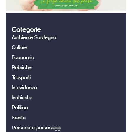
Categorie
Ambiente Sardegna
Culture
Economia
Rubriche
Trasporti
In evidenza
Inchieste
Politica
Sanità
Persone e personaggi