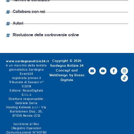
Termini & Condizioni
Collabora con noi
Autori
Risoluzione delle controversie online
www.sardegnanotizie24.it
Copyright © 2026
è un marchio della testata
Sardegna Notizie 24
giornalistica
Sardegna
Concept and
Eventi24
WebDesign by
Rosso
registrata presso il
Digitale
Tribunale di Sassari n°
1/2018
Editore:
RossoDigitale
S.r.L.s
Direttore responsabile:
Gabriele Serra
Hosting Keliweb s.r.l – Via
Bartolomeo Diaz, 35,
87036 Rende (CS)
Iscrizione al Roc
(Registro Operatori
Comunicazione) N°43780